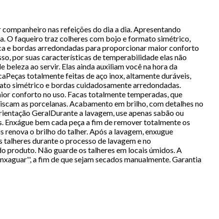
ompanheiro nas refeições do dia a dia. Apresentando
a. O faqueiro traz colheres com bojo e formato simétrico,
ca e bordas arredondadas para proporcionar maior conforto
so, por suas características de temperabilidade elas não
eleza ao servir. Elas ainda auxiliam você na hora da
aPeças totalmente feitas de aço inox, altamente duráveis,
ormato simétrico e bordas cuidadosamente arredondadas.
ior conforto no uso. Facas totalmente temperadas, que
o riscam as porcelanas. Acabamento em brilho, com detalhes no
rientação GeralDurante a lavagem, use apenas sabão ou
es. Enxágue bem cada peça a fim de remover totalmente os
s renova o brilho do talher. Após a lavagem, enxugue
os talheres durante o processo de lavagem e no
o produto. Não guarde os talheres em locais úmidos. A
nxaguar'', a fim de que sejam secados manualmente. Garantia