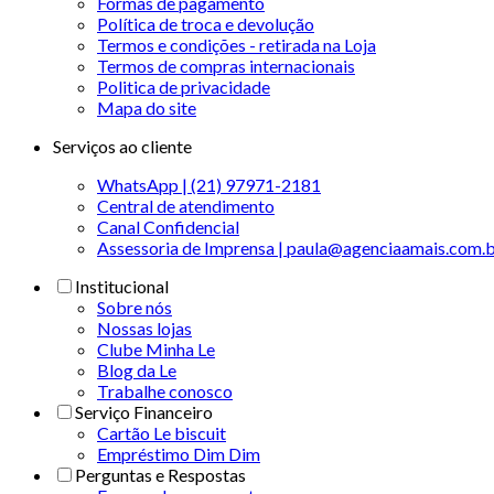
Formas de pagamento
Política de troca e devolução
Termos e condições - retirada na Loja
Termos de compras internacionais
Politica de privacidade
Mapa do site
Serviços ao cliente
WhatsApp | (21) 97971-2181
Central de atendimento
Canal Confidencial
Assessoria de Imprensa | paula@agenciaamais.com.
Institucional
Sobre nós
Nossas lojas
Clube Minha Le
Blog da Le
Trabalhe conosco
Serviço Financeiro
Cartão Le biscuit
Empréstimo Dim Dim
Perguntas e Respostas