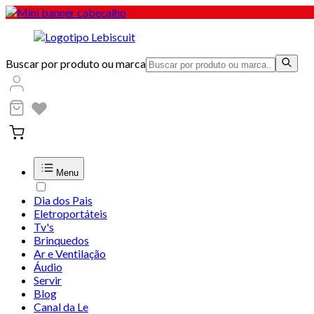
Buscar por produto ou marca
Menu
Dia dos Pais
Eletroportáteis
Tv's
Brinquedos
Ar e Ventilação
Áudio
Servir
Blog
Canal da Le