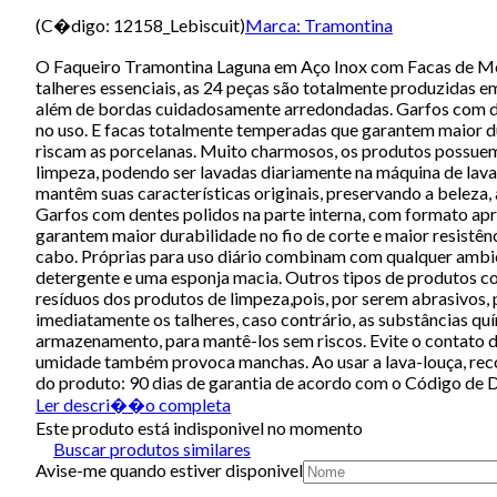
(C�digo:
12158_Lebiscuit
)
Marca:
Tramontina
O Faqueiro Tramontina Laguna em Aço Inox com Facas de Mes
talheres essenciais, as 24 peças são totalmente produzidas e
além de bordas cuidadosamente arredondadas. Garfos com de
no uso. E facas totalmente temperadas que garantem maior dur
riscam as porcelanas. Muito charmosos, os produtos possuem
limpeza, podendo ser lavadas diariamente na máquina de lavar
mantêm suas características originais, preservando a beleza
Garfos com dentes polidos na parte interna, com formato ap
garantem maior durabilidade no fio de corte e maior resistên
cabo. Próprias para uso diário combinam com qualquer ambie
detergente e uma esponja macia. Outros tipos de produtos co
resíduos dos produtos de limpeza,pois, por serem abrasivos, 
imediatamente os talheres, caso contrário, as substâncias qu
armazenamento, para mantê-los sem riscos. Evite o contato d
umidade também provoca manchas. Ao usar a lava-louça, recom
do produto: 90 dias de garantia de acordo com o Código de 
Ler descri��o completa
Este produto está indisponivel no momento
Buscar produtos similares
Avise-me quando estiver disponivel