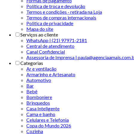
Formas de pagamento
Política de troca e devolução
Termos e condições - retirada na Loja
Termos de compras internacionais
Politica de privacidade
Mapa do site
Serviços ao cliente
WhatsApp | (21) 97971-2181
Central de atendimento
Canal Confidencial
Assessoria de Imprensa | paula@agenciaamais.com.
Categorias
Ar e ventilação
Armarinho e Artesanato
Automotivo
Bar
Bebê
Bomboniere
Brinquedos
Casa Inteligente
Cama e banho
Celulares e Telefonia
Copa do Mundo 2026
Cozinha