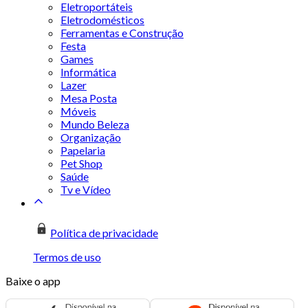
Eletroportáteis
Eletrodomésticos
Ferramentas e Construção
Festa
Games
Informática
Lazer
Mesa Posta
Móveis
Mundo Beleza
Organização
Papelaria
Pet Shop
Saúde
Tv e Vídeo
Política de privacidade
Termos de uso
Baixe o app