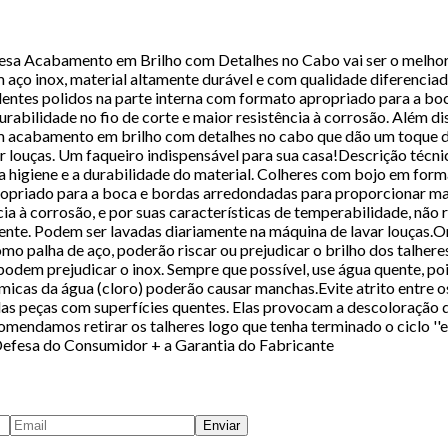
a Acabamento em Brilho com Detalhes no Cabo vai ser o melhor c
m aço inox, material altamente durável e com qualidade diferenciad
ntes polidos na parte interna com formato apropriado para a bo
abilidade no fio de corte e maior resistência à corrosão. Além dis
 acabamento em brilho com detalhes no cabo que dão um toque de b
 louças. Um faqueiro indispensável para sua casa!Descrição técnic
, a higiene e a durabilidade do material. Colheres com bojo em f
ropriado para a boca e bordas arredondadas para proporcionar ma
cia à corrosão, e por suas características de temperabilidade, nã
nte. Podem ser lavadas diariamente na máquina de lavar louças.O
mo palha de aço, poderão riscar ou prejudicar o brilho dos talher
podem prejudicar o inox. Sempre que possível, use água quente, poi
ímicas da água (cloro) poderão causar manchas.Evite atrito entre 
as peças com superfícies quentes. Elas provocam a descoloração d
endamos retirar os talheres logo que tenha terminado o ciclo ''e
Defesa do Consumidor + a Garantia do Fabricante
Enviar