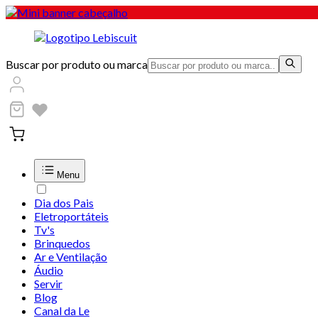
Buscar por produto ou marca
Menu
Dia dos Pais
Eletroportáteis
Tv's
Brinquedos
Ar e Ventilação
Áudio
Servir
Blog
Canal da Le