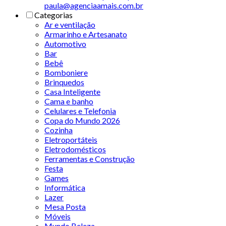
paula@agenciaamais.com.br
Categorias
Ar e ventilação
Armarinho e Artesanato
Automotivo
Bar
Bebê
Bomboniere
Brinquedos
Casa Inteligente
Cama e banho
Celulares e Telefonia
Copa do Mundo 2026
Cozinha
Eletroportáteis
Eletrodomésticos
Ferramentas e Construção
Festa
Games
Informática
Lazer
Mesa Posta
Móveis
Mundo Beleza