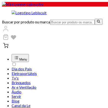
Buscar por produto ou marca
Menu
Dia dos Pais
Eletroportáteis
Tv's
Brinquedos
Ar e Ventilação
Áudio
Servir
Blog
Canal da Le