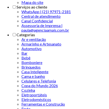
Mapa do site
Serviços ao cliente
WhatsApp | (21) 97971-2181
Central de atendimento
Canal Confidencial
Assessoria de Imprensa |
paula@agenciaamais.com.br
Categorias
Ar e ventilação
Armarinho e Artesanato
Automotivo
Bar
Bebê
Bomboniere
Brinquedos
Casa Inteligente
Cama e banho
Celulares e Telefonia
Copa do Mundo 2026
Cozinha
Eletroportáteis
Eletrodomésticos
Ferramentas e Construção
Festa