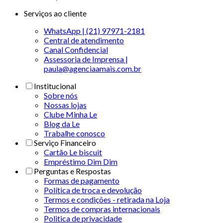
Serviços ao cliente
WhatsApp | (21) 97971-2181
Central de atendimento
Canal Confidencial
Assessoria de Imprensa |
paula@agenciaamais.com.br
Institucional
Sobre nós
Nossas lojas
Clube Minha Le
Blog da Le
Trabalhe conosco
Serviço Financeiro
Cartão Le biscuit
Empréstimo Dim Dim
Perguntas e Respostas
Formas de pagamento
Política de troca e devolução
Termos e condições - retirada na Loja
Termos de compras internacionais
Politica de privacidade