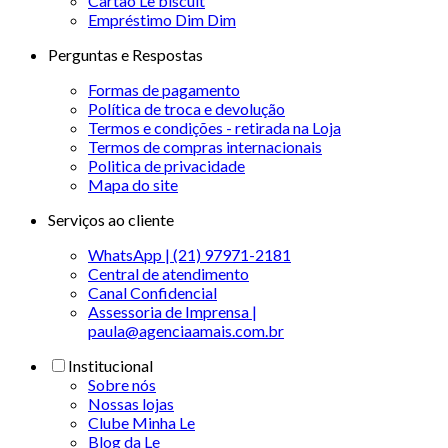
Cartão Le biscuit
Empréstimo Dim Dim
Perguntas e Respostas
Formas de pagamento
Política de troca e devolução
Termos e condições - retirada na Loja
Termos de compras internacionais
Politica de privacidade
Mapa do site
Serviços ao cliente
WhatsApp | (21) 97971-2181
Central de atendimento
Canal Confidencial
Assessoria de Imprensa |
paula@agenciaamais.com.br
Institucional
Sobre nós
Nossas lojas
Clube Minha Le
Blog da Le