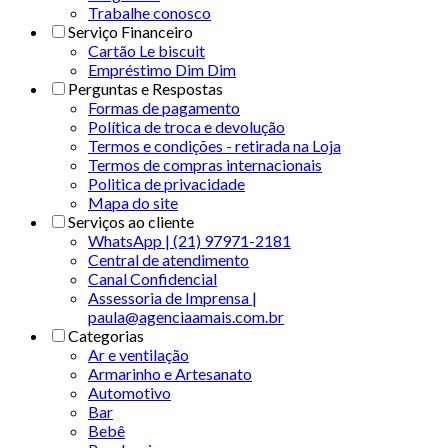
Trabalhe conosco
Serviço Financeiro
Cartão Le biscuit
Empréstimo Dim Dim
Perguntas e Respostas
Formas de pagamento
Política de troca e devolução
Termos e condições - retirada na Loja
Termos de compras internacionais
Politica de privacidade
Mapa do site
Serviços ao cliente
WhatsApp | (21) 97971-2181
Central de atendimento
Canal Confidencial
Assessoria de Imprensa |
paula@agenciaamais.com.br
Categorias
Ar e ventilação
Armarinho e Artesanato
Automotivo
Bar
Bebê