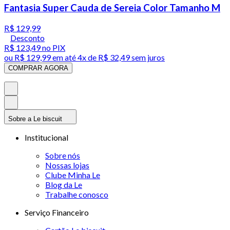
Fantasia Super Cauda de Sereia Color Tamanho M
R$ 129,99
Desconto
R$ 123,49
no PIX
ou
R$ 129,99
em até
4x de R$ 32,49 sem juros
COMPRAR AGORA
Sobre a Le biscuit
Institucional
Sobre nós
Nossas lojas
Clube Minha Le
Blog da Le
Trabalhe conosco
Serviço Financeiro