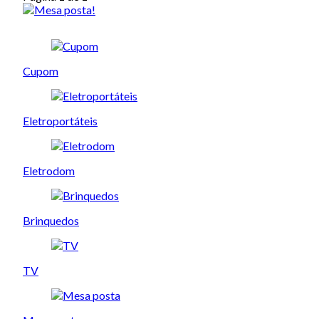
Cupom
Eletroportáteis
Eletrodom
Brinquedos
TV