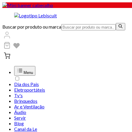
Buscar por produto ou marca
Menu
Dia dos Pais
Eletroportáteis
Tv's
Brinquedos
Ar e Ventilação
Áudio
Servir
Blog
Canal da Le