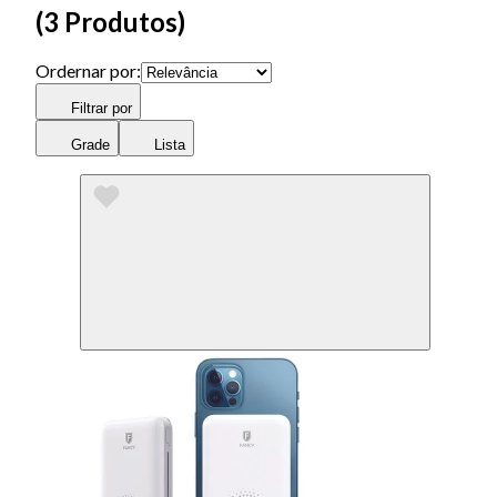
(
3 Produtos
)
Ordernar por:
Filtrar por
Grade
Lista