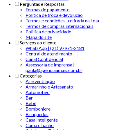
Perguntas e Respostas
Formas de pagamento
Política de troca e devolução
Termos e condições - retirada na Loja
Termos de compras internacionais
Politica de privacidade
Mapa do site
Serviços ao cliente
WhatsApp | (21) 97971-2181
Central de atendimento
Canal Confidencial
Assessoria de Imprensa |
paula@agenciaamais.com.br
Categorias
Ar e ventilação
Armarinho e Artesanato
Automotivo
Bar
Bebê
Bomboniere
Brinquedos
Casa Inteligente
Cama e banho