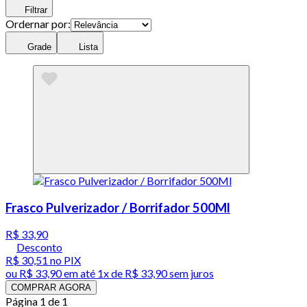
Filtrar
Ordernar por:
Grade
Lista
Frasco Pulverizador / Borrifador 500Ml
R$ 33,90
Desconto
R$ 30,51
no PIX
ou
R$ 33,90
em até 1x de
R$ 33,90
sem juros
COMPRAR AGORA
Página 1 de 1