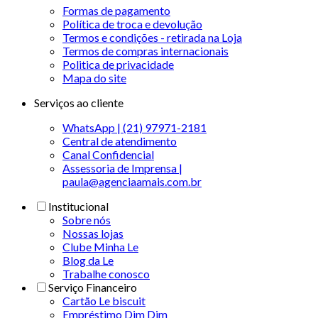
Formas de pagamento
Política de troca e devolução
Termos e condições - retirada na Loja
Termos de compras internacionais
Politica de privacidade
Mapa do site
Serviços ao cliente
WhatsApp | (21) 97971-2181
Central de atendimento
Canal Confidencial
Assessoria de Imprensa |
paula@agenciaamais.com.br
Institucional
Sobre nós
Nossas lojas
Clube Minha Le
Blog da Le
Trabalhe conosco
Serviço Financeiro
Cartão Le biscuit
Empréstimo Dim Dim