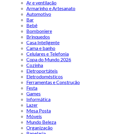
Ar e ventilação
Armarinho e Artesanato
Automotivo
Bar
Bebê
Bomboniere
Brinquedos
Casa Inteligente
Cama e banho
Celulares e Telefonia
Copa do Mundo 2026
Cozinha
Eletroportáteis
Eletrodomésticos
Ferramentas e Construção
Festa
Games
Informática
Lazer
Mesa Posta
Móveis
Mundo Beleza
Organização
Papelaria