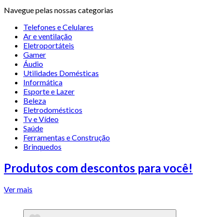
Navegue pelas nossas categorias
Telefones e Celulares
Ar e ventilação
Eletroportáteis
Gamer
Áudio
Utilidades Domésticas
Informática
Esporte e Lazer
Beleza
Eletrodomésticos
Tv e Vídeo
Saúde
Ferramentas e Construção
Brinquedos
Produtos com descontos para você!
Ver mais