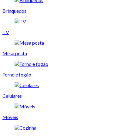
Brinquedos
TV
Mesa posta
Forno e fogão
Celulares
Móveis