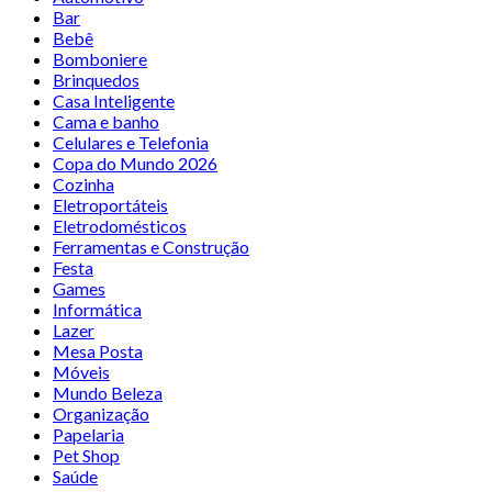
Bar
Bebê
Bomboniere
Brinquedos
Casa Inteligente
Cama e banho
Celulares e Telefonia
Copa do Mundo 2026
Cozinha
Eletroportáteis
Eletrodomésticos
Ferramentas e Construção
Festa
Games
Informática
Lazer
Mesa Posta
Móveis
Mundo Beleza
Organização
Papelaria
Pet Shop
Saúde