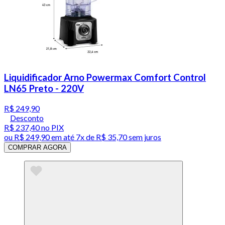
Liquidificador Arno Powermax Comfort Control
LN65 Preto - 220V
R$ 249,90
Desconto
R$ 237,40
no PIX
ou
R$ 249,90
em até
7x de R$ 35,70 sem juros
COMPRAR AGORA