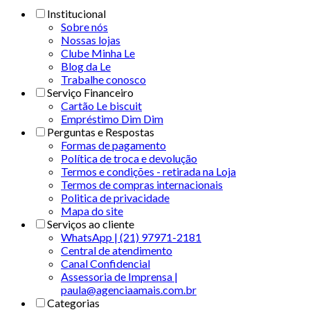
Institucional
Sobre nós
Nossas lojas
Clube Minha Le
Blog da Le
Trabalhe conosco
Serviço Financeiro
Cartão Le biscuit
Empréstimo Dim Dim
Perguntas e Respostas
Formas de pagamento
Política de troca e devolução
Termos e condições - retirada na Loja
Termos de compras internacionais
Politica de privacidade
Mapa do site
Serviços ao cliente
WhatsApp | (21) 97971-2181
Central de atendimento
Canal Confidencial
Assessoria de Imprensa |
paula@agenciaamais.com.br
Categorias