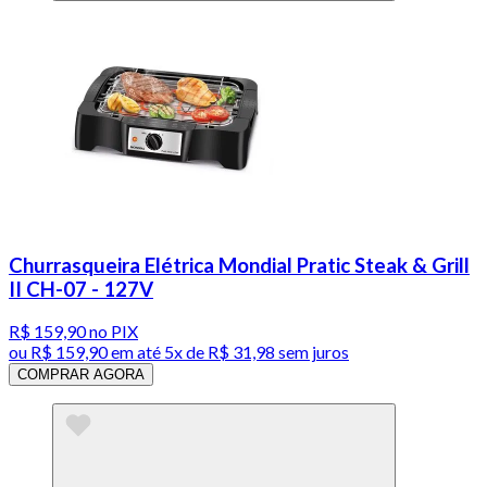
Churrasqueira Elétrica Mondial Pratic Steak & Grill
II CH-07 - 127V
R$ 159,90
no PIX
ou
R$ 159,90
em até
5x de R$ 31,98 sem juros
COMPRAR AGORA