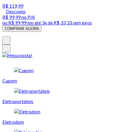
R$ 119,99
Desconto
R$ 99,99
no PIX
ou
R$ 99,99
em até
3x de R$ 33,33 sem juros
COMPRAR AGORA
Cupom
Eletroportáteis
Eletrodom