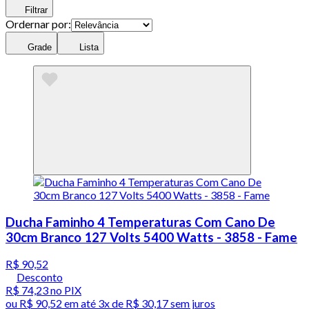
Filtrar
Ordernar por:
Grade
Lista
Ducha Faminho 4 Temperaturas Com Cano De
30cm Branco 127 Volts 5400 Watts - 3858 - Fame
R$ 90,52
Desconto
R$ 74,23
no PIX
ou
R$ 90,52
em até
3x de R$ 30,17 sem juros