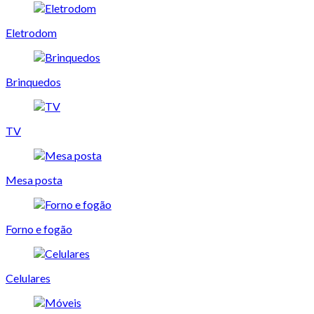
Eletrodom
Brinquedos
TV
Mesa posta
Forno e fogão
Celulares