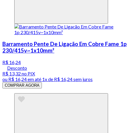
Barramento Pente De Ligação Em Cobre Fame 1p
230/415v~1x10mm²
R$ 16,24
Desconto
R$ 13,32
no PIX
ou
R$ 16,24
em até 1x de
R$ 16,24
sem juros
COMPRAR AGORA