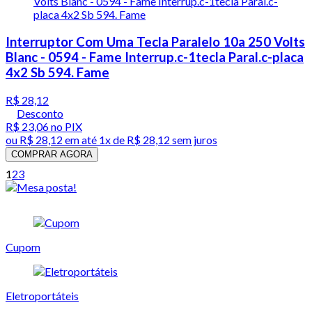
Interruptor Com Uma Tecla Paralelo 10a 250 Volts
Blanc - 0594 - Fame Interrup.c-1tecla Paral.c-placa
4x2 Sb 594. Fame
R$ 28,12
Desconto
R$ 23,06
no PIX
ou
R$ 28,12
em até 1x de
R$ 28,12
sem juros
COMPRAR AGORA
1
2
3
Cupom
Eletroportáteis