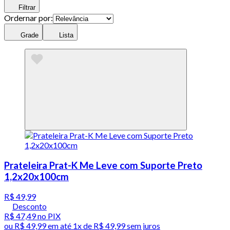
Filtrar
Ordernar por:
Grade
Lista
Prateleira Prat-K Me Leve com Suporte Preto
1,2x20x100cm
R$ 49,99
Desconto
R$ 47,49
no PIX
ou
R$ 49,99
em até 1x de
R$ 49,99
sem juros