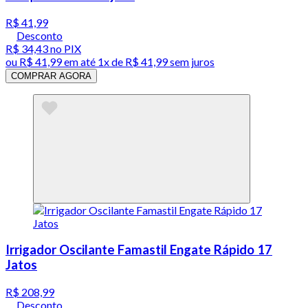
R$ 41,99
Desconto
R$ 34,43
no PIX
ou
R$ 41,99
em até 1x de
R$ 41,99
sem juros
COMPRAR AGORA
Irrigador Oscilante Famastil Engate Rápido 17
Jatos
R$ 208,99
Desconto