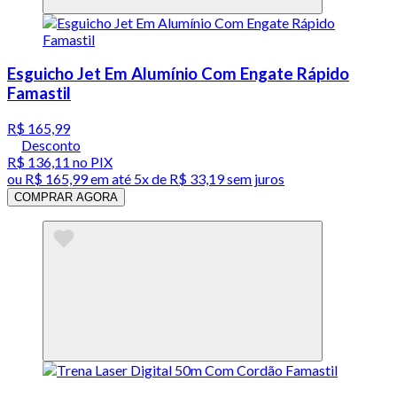
Esguicho Jet Em Alumínio Com Engate Rápido
Famastil
R$ 165,99
Desconto
R$ 136,11
no PIX
ou
R$ 165,99
em até
5x de R$ 33,19 sem juros
COMPRAR AGORA