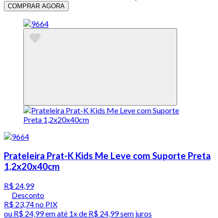
COMPRAR AGORA
Prateleira Prat-K Kids Me Leve com Suporte Preta
1,2x20x40cm
R$ 24,99
Desconto
R$ 23,74
no PIX
ou
R$ 24,99
em até 1x de
R$ 24,99
sem juros