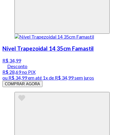
Nível Trapezoidal 14 35cm Famastil
R$ 34,99
Desconto
R$ 28,69
no PIX
ou
R$ 34,99
em até 1x de
R$ 34,99
sem juros
COMPRAR AGORA