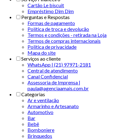
Cartão Le biscuit
Empréstimo Dim Dim
Perguntas e Respostas
Formas de pagamento
Política de troca e devolução
Termos e condições - retirada na Loja
Termos de compras internacionais
Politica de privacidade
Mapa do site
Serviços ao cliente
WhatsApp | (21) 97971-2181
Central de atendimento
Canal Confidencial
Assessoria de Imprensa |
paula@agenciaamais.com.br
Categorias
Ar e ventilação
Armarinho e Artesanato
Automotivo
Bar
Bebê
Bomboniere
Brinquedos