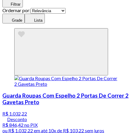
Filtrar
Ordernar por:
Grade
Lista
Guarda Roupas Com Espelho 2 Portas De Correr 2
Gavetas Preto
R$ 1.032,22
Desconto
R$ 846,42
no PIX
ou
R$ 1.032,22
em até
10x de R$ 103,22 sem juros