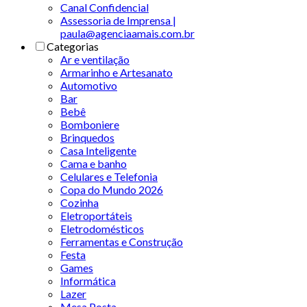
Canal Confidencial
Assessoria de Imprensa |
paula@agenciaamais.com.br
Categorias
Ar e ventilação
Armarinho e Artesanato
Automotivo
Bar
Bebê
Bomboniere
Brinquedos
Casa Inteligente
Cama e banho
Celulares e Telefonia
Copa do Mundo 2026
Cozinha
Eletroportáteis
Eletrodomésticos
Ferramentas e Construção
Festa
Games
Informática
Lazer
Mesa Posta