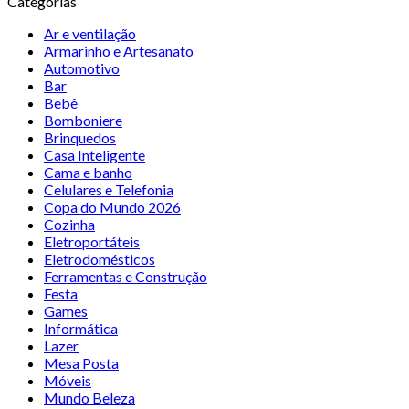
Categorias
Ar e ventilação
Armarinho e Artesanato
Automotivo
Bar
Bebê
Bomboniere
Brinquedos
Casa Inteligente
Cama e banho
Celulares e Telefonia
Copa do Mundo 2026
Cozinha
Eletroportáteis
Eletrodomésticos
Ferramentas e Construção
Festa
Games
Informática
Lazer
Mesa Posta
Móveis
Mundo Beleza