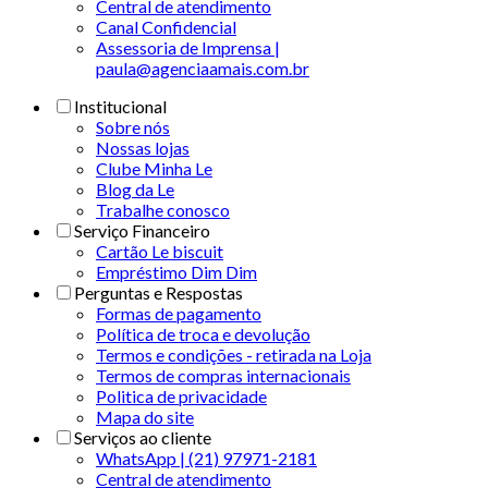
Central de atendimento
Canal Confidencial
Assessoria de Imprensa |
paula@agenciaamais.com.br
Institucional
Sobre nós
Nossas lojas
Clube Minha Le
Blog da Le
Trabalhe conosco
Serviço Financeiro
Cartão Le biscuit
Empréstimo Dim Dim
Perguntas e Respostas
Formas de pagamento
Política de troca e devolução
Termos e condições - retirada na Loja
Termos de compras internacionais
Politica de privacidade
Mapa do site
Serviços ao cliente
WhatsApp | (21) 97971-2181
Central de atendimento