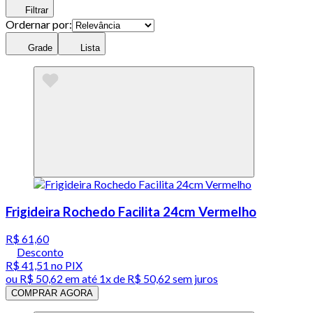
Filtrar
Ordernar por:
Grade
Lista
Frigideira Rochedo Facilita 24cm Vermelho
R$ 61,60
Desconto
R$ 41,51
no PIX
ou
R$ 50,62
em até 1x de
R$ 50,62
sem juros
COMPRAR AGORA