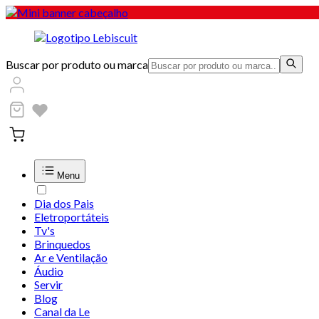
Buscar por produto ou marca
Menu
Dia dos Pais
Eletroportáteis
Tv's
Brinquedos
Ar e Ventilação
Áudio
Servir
Blog
Canal da Le