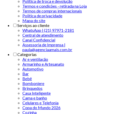
Política de troca e devolução
Termos e condições - retirada na Loja
Termos de compras internacionais
Politica de privacidade
Mapa do site
Serviços ao cliente
WhatsApp | (21) 97971-2181
Central de atendimento
Canal Confidencial
Assessoria de Imprensa |
paula@agenciaamais.com.br
Categorias
Ar e ventilação
Armarinho e Artesanato
Automotivo
Bar
Bebê
Bomboniere
Brinquedos
Casa Inteligente
Cama e banho
Celulares e Telefonia
Copa do Mundo 2026
Cozinha