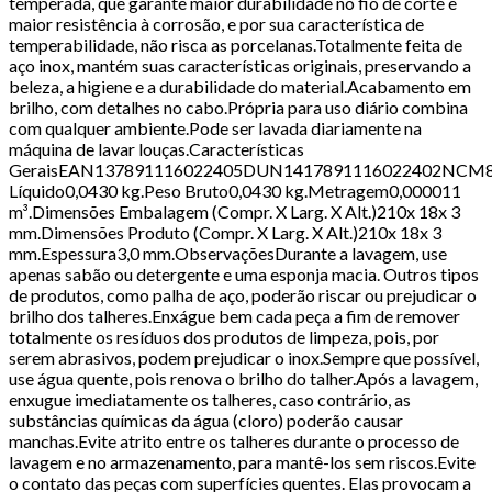
temperada, que garante maior durabilidade no fio de corte e
maior resistência à corrosão, e por sua característica de
temperabilidade, não risca as porcelanas.Totalmente feita de
aço inox, mantém suas características originais, preservando a
beleza, a higiene e a durabilidade do material.Acabamento em
brilho, com detalhes no cabo.Própria para uso diário combina
com qualquer ambiente.Pode ser lavada diariamente na
máquina de lavar louças.Características
GeraisEAN137891116022405DUN1417891116022402NCM82
Líquido0,0430 kg.Peso Bruto0,0430 kg.Metragem0,000011
m³.Dimensões Embalagem (Compr. X Larg. X Alt.)210x 18x 3
mm.Dimensões Produto (Compr. X Larg. X Alt.)210x 18x 3
mm.Espessura3,0 mm.ObservaçõesDurante a lavagem, use
apenas sabão ou detergente e uma esponja macia. Outros tipos
de produtos, como palha de aço, poderão riscar ou prejudicar o
brilho dos talheres.Enxágue bem cada peça a fim de remover
totalmente os resíduos dos produtos de limpeza, pois, por
serem abrasivos, podem prejudicar o inox.Sempre que possível,
use água quente, pois renova o brilho do talher.Após a lavagem,
enxugue imediatamente os talheres, caso contrário, as
substâncias químicas da água (cloro) poderão causar
manchas.Evite atrito entre os talheres durante o processo de
lavagem e no armazenamento, para mantê-los sem riscos.Evite
o contato das peças com superfícies quentes. Elas provocam a