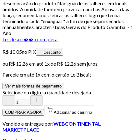
descoloração do produto.Não guarde os talheres em locais
úmidos. A umidade também provoca manchas.Ao usar a lava-
louça, recomendamos retirar os talheres logo que tenha
terminado o ciclo ''enxaguar'', a fim de que sejam secados
manualmente.Características Gerais do Produto:Garantia: - 1
Ano
Ler descri��o completa
R$ 10,05
no PIX
Desconto
ou
R$ 12,26
em até 1x de
R$ 12,26
sem juros
Parcele em até
1
x com o cartão
Le Biscuit
Ver mais formas de pagamento
Selecione ou digite a quantidade desejada
COMPRAR AGORA
Adicionar ao carrinho
Vendido e entregue por:
WEBCONTINENTAL
MARKETPLACE