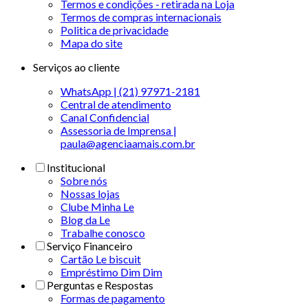
Termos e condições - retirada na Loja
Termos de compras internacionais
Politica de privacidade
Mapa do site
Serviços ao cliente
WhatsApp | (21) 97971-2181
Central de atendimento
Canal Confidencial
Assessoria de Imprensa |
paula@agenciaamais.com.br
Institucional
Sobre nós
Nossas lojas
Clube Minha Le
Blog da Le
Trabalhe conosco
Serviço Financeiro
Cartão Le biscuit
Empréstimo Dim Dim
Perguntas e Respostas
Formas de pagamento