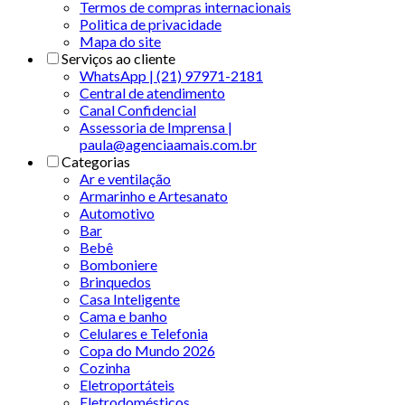
Termos de compras internacionais
Politica de privacidade
Mapa do site
Serviços ao cliente
WhatsApp | (21) 97971-2181
Central de atendimento
Canal Confidencial
Assessoria de Imprensa |
paula@agenciaamais.com.br
Categorias
Ar e ventilação
Armarinho e Artesanato
Automotivo
Bar
Bebê
Bomboniere
Brinquedos
Casa Inteligente
Cama e banho
Celulares e Telefonia
Copa do Mundo 2026
Cozinha
Eletroportáteis
Eletrodomésticos