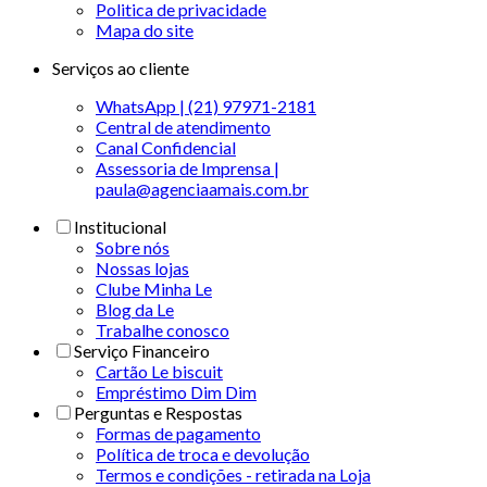
Politica de privacidade
Mapa do site
Serviços ao cliente
WhatsApp | (21) 97971-2181
Central de atendimento
Canal Confidencial
Assessoria de Imprensa |
paula@agenciaamais.com.br
Institucional
Sobre nós
Nossas lojas
Clube Minha Le
Blog da Le
Trabalhe conosco
Serviço Financeiro
Cartão Le biscuit
Empréstimo Dim Dim
Perguntas e Respostas
Formas de pagamento
Política de troca e devolução
Termos e condições - retirada na Loja