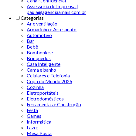
Canal Confidencial
Assessoria de Imprensa |
paula@agenciaamais.com.br
Categorias
Ar e ventilação
Armarinho e Artesanato
Automotivo
Bar
Bebê
Bomboniere
Brinquedos
Casa Inteligente
Cama e banho
Celulares e Telefonia
Copa do Mundo 2026
Cozinha
Eletroportáteis
Eletrodomésticos
Ferramentas e Construção
Festa
Games
Informática
Lazer
Mesa Posta