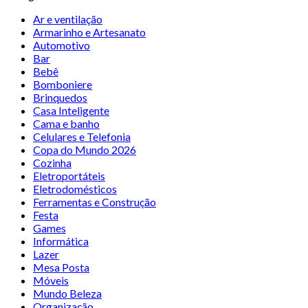
Ar e ventilação
Armarinho e Artesanato
Automotivo
Bar
Bebê
Bomboniere
Brinquedos
Casa Inteligente
Cama e banho
Celulares e Telefonia
Copa do Mundo 2026
Cozinha
Eletroportáteis
Eletrodomésticos
Ferramentas e Construção
Festa
Games
Informática
Lazer
Mesa Posta
Móveis
Mundo Beleza
Organização