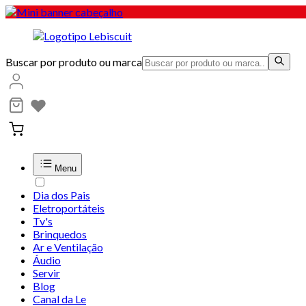
Buscar por produto ou marca
Menu
Dia dos Pais
Eletroportáteis
Tv's
Brinquedos
Ar e Ventilação
Áudio
Servir
Blog
Canal da Le