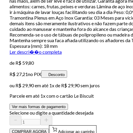
nas mãos, além de ser leve e fácil de utilizar. Garanta agora
alimentos: carnes, frutas, peixes e verduras Lâmina de aço i
ir à máquina de lavar louças facilitando seu dia a dia Peso:
Tramontina Plenus em Aço Inox Garantia: 03 Meses para víc
demais itens são meramente ilustrativos e não fazem parte do
cuidado ao manusear e mantenha fora do alcance das crianç
Recomenda-se o uso de tábuas de polipropileno ou madeira da
Mantenha sempre sua faca afiada utilizando os afiadores da 
Espessura (mm): 18 mm
Ler descri��o completa
de
R$ 59,80
R$ 27,21
no PIX
Desconto
ou
R$ 29,90
em até 1x de
R$ 29,90
sem juros
Parcele em até
1
x com o cartão
Le Biscuit
Ver mais formas de pagamento
Selecione ou digite a quantidade desejada
COMPRAR AGORA
Adicionar ao carrinho