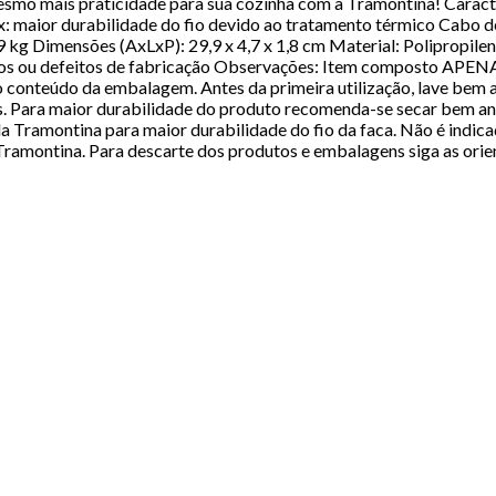
 mesmo mais praticidade para sua cozinha com a Tramontina! Caracte
nox: maior durabilidade do fio devido ao tratamento térmico Cabo d
 0,09 kg Dimensões (AxLxP): 29,9 x 4,7 x 1,8 cm Material: Poliprop
ios ou defeitos de fabricação Observações: Item composto APENA
 conteúdo da embalagem. Antes da primeira utilização, lave bem a
as. Para maior durabilidade do produto recomenda-se secar bem a
 Tramontina para maior durabilidade do fio da faca. Não é indicad
Tramontina. Para descarte dos produtos e embalagens siga as orien