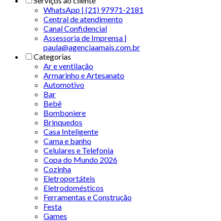
Serviços ao cliente
WhatsApp | (21) 97971-2181
Central de atendimento
Canal Confidencial
Assessoria de Imprensa |
paula@agenciaamais.com.br
Categorias
Ar e ventilação
Armarinho e Artesanato
Automotivo
Bar
Bebê
Bomboniere
Brinquedos
Casa Inteligente
Cama e banho
Celulares e Telefonia
Copa do Mundo 2026
Cozinha
Eletroportáteis
Eletrodomésticos
Ferramentas e Construção
Festa
Games