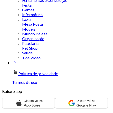
Ferramentas e Construção
Festa
Games
Informática
Lazer
Mesa Posta
Móveis
Mundo Beleza
Organização
Papelaria
Pet Shop
Saúde
Tv e Vídeo
Política de privacidade
Termos de uso
Baixe o app