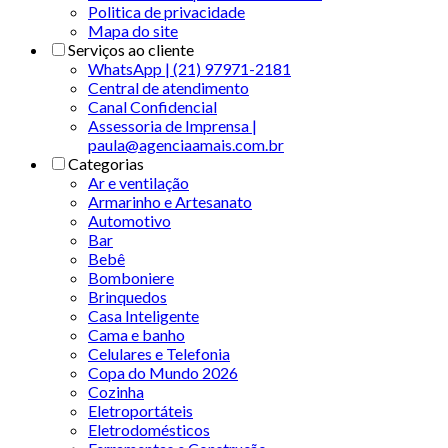
Politica de privacidade
Mapa do site
Serviços ao cliente
WhatsApp | (21) 97971-2181
Central de atendimento
Canal Confidencial
Assessoria de Imprensa |
paula@agenciaamais.com.br
Categorias
Ar e ventilação
Armarinho e Artesanato
Automotivo
Bar
Bebê
Bomboniere
Brinquedos
Casa Inteligente
Cama e banho
Celulares e Telefonia
Copa do Mundo 2026
Cozinha
Eletroportáteis
Eletrodomésticos