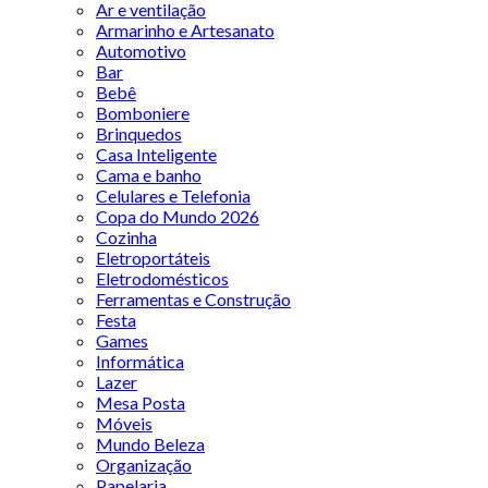
Ar e ventilação
Armarinho e Artesanato
Automotivo
Bar
Bebê
Bomboniere
Brinquedos
Casa Inteligente
Cama e banho
Celulares e Telefonia
Copa do Mundo 2026
Cozinha
Eletroportáteis
Eletrodomésticos
Ferramentas e Construção
Festa
Games
Informática
Lazer
Mesa Posta
Móveis
Mundo Beleza
Organização
Papelaria