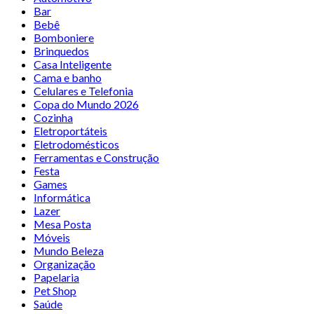
Bar
Bebê
Bomboniere
Brinquedos
Casa Inteligente
Cama e banho
Celulares e Telefonia
Copa do Mundo 2026
Cozinha
Eletroportáteis
Eletrodomésticos
Ferramentas e Construção
Festa
Games
Informática
Lazer
Mesa Posta
Móveis
Mundo Beleza
Organização
Papelaria
Pet Shop
Saúde