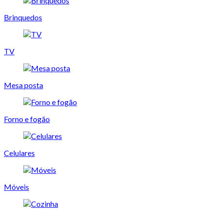
Brinquedos
TV
Mesa posta
Forno e fogão
Celulares
Móveis