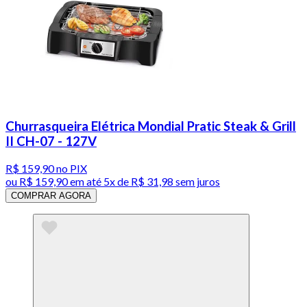
Churrasqueira Elétrica Mondial Pratic Steak & Grill
II CH-07 - 127V
R$ 159,90
no PIX
ou
R$ 159,90
em até
5x de R$ 31,98 sem juros
COMPRAR AGORA