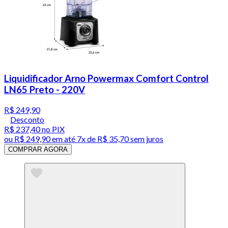
Liquidificador Arno Powermax Comfort Control
LN65 Preto - 220V
R$ 249,90
Desconto
R$ 237,40
no PIX
ou
R$ 249,90
em até
7x de R$ 35,70 sem juros
COMPRAR AGORA