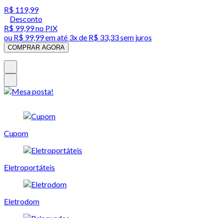
R$ 119,99
Desconto
R$ 99,99
no PIX
ou
R$ 99,99
em até
3x de R$ 33,33 sem juros
COMPRAR AGORA
Cupom
Eletroportáteis
Eletrodom