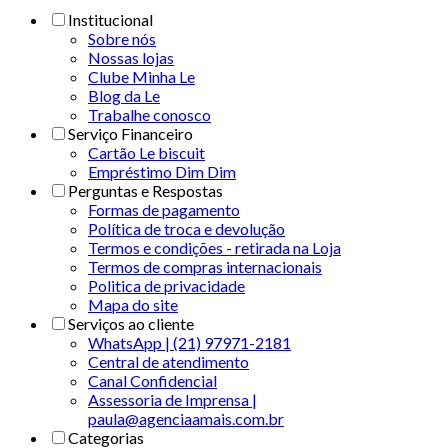
Institucional
Sobre nós
Nossas lojas
Clube Minha Le
Blog da Le
Trabalhe conosco
Serviço Financeiro
Cartão Le biscuit
Empréstimo Dim Dim
Perguntas e Respostas
Formas de pagamento
Política de troca e devolução
Termos e condições - retirada na Loja
Termos de compras internacionais
Politica de privacidade
Mapa do site
Serviços ao cliente
WhatsApp | (21) 97971-2181
Central de atendimento
Canal Confidencial
Assessoria de Imprensa |
paula@agenciaamais.com.br
Categorias