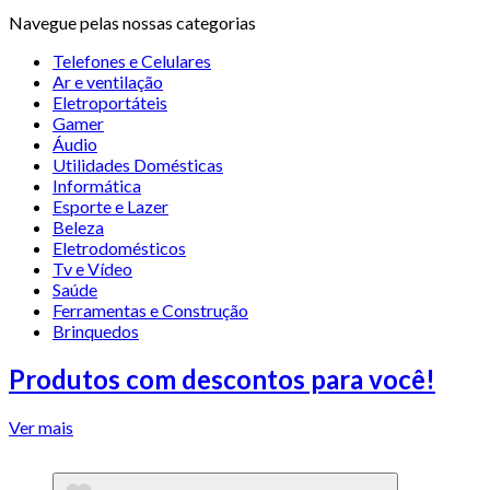
Navegue pelas nossas categorias
Telefones e Celulares
Ar e ventilação
Eletroportáteis
Gamer
Áudio
Utilidades Domésticas
Informática
Esporte e Lazer
Beleza
Eletrodomésticos
Tv e Vídeo
Saúde
Ferramentas e Construção
Brinquedos
Produtos com descontos para você!
Ver mais