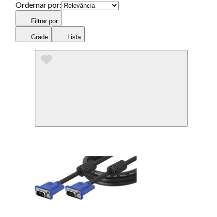
Ordernar por:
Filtrar por
Grade
Lista