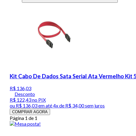
Kit Cabo De Dados Sata Serial Ata Vermelho Kit 
R$ 136,03
Desconto
R$ 122,43
no PIX
ou
R$ 136,03
em até
4x de R$ 34,00 sem juros
COMPRAR AGORA
Página 1 de 1