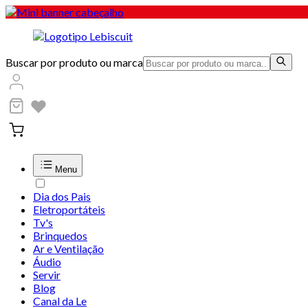
Buscar por produto ou marca
Menu
Dia dos Pais
Eletroportáteis
Tv's
Brinquedos
Ar e Ventilação
Áudio
Servir
Blog
Canal da Le