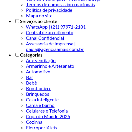
Termos de compras internacionais
Politica de privacidade
Mapa do site
Serviços ao cliente
WhatsApp | (21) 97971-2181
Central de atendimento
Canal Confidencial
Assessoria de Imprensa |
paula@agenciaamais.com.br
Categorias
Ar e ventilação
Armarinho e Artesanato
Automotivo
Bar
Bebê
Bomboniere
Brinquedos
Casa Inteligente
Cama e banho
Celulares e Telefonia
Copa do Mundo 2026
Cozinha
Eletroportáteis