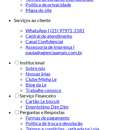
Politica de privacidade
Mapa do site
Serviços ao cliente
WhatsApp | (21) 97971-2181
Central de atendimento
Canal Confidencial
Assessoria de Imprensa |
paula@agenciaamais.com.br
Institucional
Sobre nós
Nossas lojas
Clube Minha Le
Blog da Le
Trabalhe conosco
Serviço Financeiro
Cartão Le biscuit
Empréstimo Dim Dim
Perguntas e Respostas
Formas de pagamento
Política de troca e devolução
Termos e condições - retirada na Loja