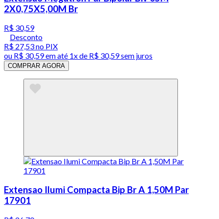
2X0,75X5,00M Br
R$ 30,59
Desconto
R$ 27,53
no PIX
ou
R$ 30,59
em até 1x de
R$ 30,59
sem juros
COMPRAR AGORA
Extensao Ilumi Compacta Bip Br A 1,50M Par
17901