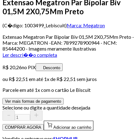
Extensao Megatron Par Bipolar Biv
01,5M 2X0,75Mm Preto
(C�digo:
1003499_Lebiscuit
)
Marca:
Megatron
Extensao Megatron Par Bipolar Biv 01,5M 2X0,75Mm Preto -
Marca: MEGATRON -EAN: 7899278900944 - NCM:
85444200 - Imagens meramente ilustrativas
Ler descri��o completa
R$ 20,26
no PIX
Desconto
ou
R$ 22,51
em até 1x de
R$ 22,51
sem juros
Parcele em até
1
x com o cartão
Le Biscuit
Ver mais formas de pagamento
Selecione ou digite a quantidade desejada
COMPRAR AGORA
Adicionar ao carrinho
Vendido e entregue por:
SHOPHUB