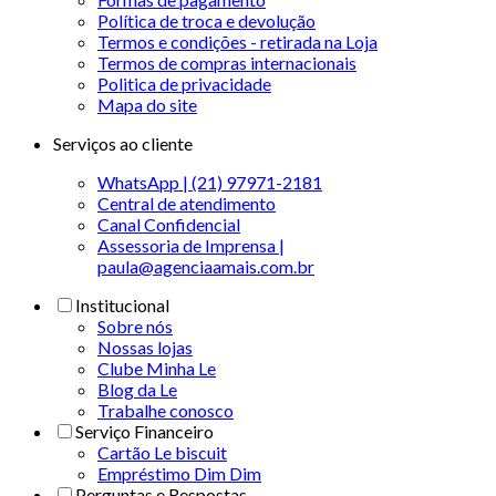
Política de troca e devolução
Termos e condições - retirada na Loja
Termos de compras internacionais
Politica de privacidade
Mapa do site
Serviços ao cliente
WhatsApp | (21) 97971-2181
Central de atendimento
Canal Confidencial
Assessoria de Imprensa |
paula@agenciaamais.com.br
Institucional
Sobre nós
Nossas lojas
Clube Minha Le
Blog da Le
Trabalhe conosco
Serviço Financeiro
Cartão Le biscuit
Empréstimo Dim Dim
Perguntas e Respostas