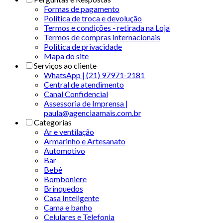
Formas de pagamento
Política de troca e devolução
Termos e condições - retirada na Loja
Termos de compras internacionais
Politica de privacidade
Mapa do site
Serviços ao cliente
WhatsApp | (21) 97971-2181
Central de atendimento
Canal Confidencial
Assessoria de Imprensa |
paula@agenciaamais.com.br
Categorias
Ar e ventilação
Armarinho e Artesanato
Automotivo
Bar
Bebê
Bomboniere
Brinquedos
Casa Inteligente
Cama e banho
Celulares e Telefonia