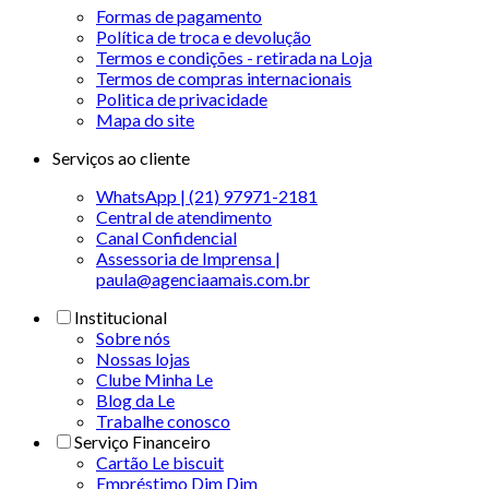
Formas de pagamento
Política de troca e devolução
Termos e condições - retirada na Loja
Termos de compras internacionais
Politica de privacidade
Mapa do site
Serviços ao cliente
WhatsApp | (21) 97971-2181
Central de atendimento
Canal Confidencial
Assessoria de Imprensa |
paula@agenciaamais.com.br
Institucional
Sobre nós
Nossas lojas
Clube Minha Le
Blog da Le
Trabalhe conosco
Serviço Financeiro
Cartão Le biscuit
Empréstimo Dim Dim