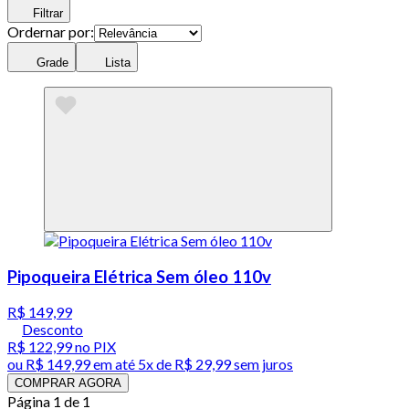
Filtrar
Ordernar por:
Grade
Lista
Pipoqueira Elétrica Sem óleo 110v
R$ 149,99
Desconto
R$ 122,99
no PIX
ou
R$ 149,99
em até
5x de R$ 29,99 sem juros
COMPRAR AGORA
Página 1 de 1