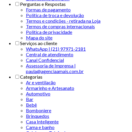
Perguntas e Respostas
Formas de pagamento
Política de troca e devolução
Termos e condições - retirada na Loja
Termos de compras internacionais
Politica de privacidade
Mapa do site
Serviços ao cliente
WhatsApp | (21) 97971-2181
Central de atendimento
Canal Confidencial
Assessoria de Imprensa |
paula@agenciaamais.com.br
Categorias
Ar e ventilação
Armarinho e Artesanato
Automotivo
Bar
Bebê
Bomboniere
Brinquedos
Casa Inteligente
Cama e banho