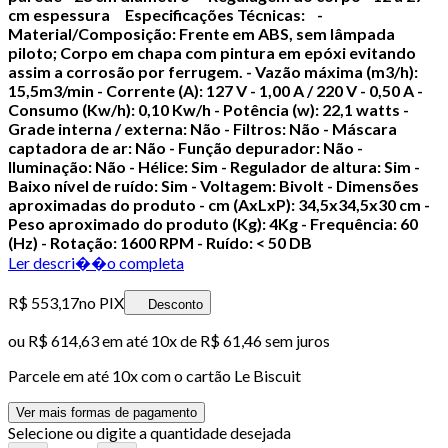
cm espessura
Especificações Técnicas:
-
Material/Composição: Frente em ABS, sem lâmpada
piloto; Corpo em chapa com pintura em epóxi evitando
assim a corrosão por ferrugem.
- Vazão máxima (m3/h):
15,5m3/min
- Corrente (A): 127 V - 1,00 A / 220 V - 0,50 A
-
Consumo (Kw/h): 0,10 Kw/h
- Potência (w): 22,1 watts
-
Grade interna / externa: Não
- Filtros: Não
- Máscara
captadora de ar: Não
- Função depurador: Não
-
Iluminação: Não
- Hélice: Sim
- Regulador de altura: Sim
-
Baixo nível de ruído: Sim
- Voltagem: Bivolt
- Dimensões
aproximadas do produto - cm (AxLxP): 34,5x34,5x30 cm
-
Peso aproximado do produto (Kg): 4Kg
- Frequência: 60
(Hz)
- Rotação: 1600 RPM
- Ruído: < 50 DB
Ler descri��o completa
R$ 553,17
no PIX
Desconto
ou
R$ 614,63
em até
10x de R$ 61,46 sem juros
Parcele em até
10
x com o cartão
Le Biscuit
Ver mais formas de pagamento
Selecione ou digite a quantidade desejada