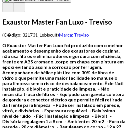
Exaustor Master Fan Luxo - Treviso
(C�digo:
321731_Lebiscuit
)
Marca:
Treviso
O Exaustor Master Fan Luxo foi produzido com o melhor
acabamento e desempenho dos exaustores de cozinha,
não usa filtros e elimina odores e gordura com eficiência,
frente em ABS cromado,,corpo em chapa com pintura em
epóxi evitando assim a corrosão por ferrugem.
Acompanhado de hélice plástica com 30% de fibra de
vidro o que permite uma maior facilidade no manuseio
para limpeza sem o risco de desbalanceamento. É de fácil
instalação, é bivolt e praticidade de limpeza.
- Não
necessita troca de filtros
- Equipado com gaveta coletora
de gordura e conector elétrico que permite fácil retirada
da frente para limpeza
- Pode ser instalado em parede,
vitrô, e divisórias
- Espessura regulável
- Baixíssimo
nível de ruído
- Fácil instalação e limpeza
- Bivolt
-
Divisória regulagem 1 a 8 cm
- Ambientes 20 m2
- Furo da
parede - 28 cm diâmetro
- Regulagem do corpo - 12 a 27