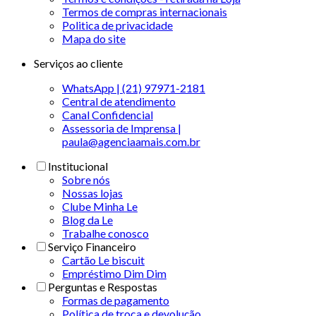
Termos de compras internacionais
Politica de privacidade
Mapa do site
Serviços ao cliente
WhatsApp | (21) 97971-2181
Central de atendimento
Canal Confidencial
Assessoria de Imprensa |
paula@agenciaamais.com.br
Institucional
Sobre nós
Nossas lojas
Clube Minha Le
Blog da Le
Trabalhe conosco
Serviço Financeiro
Cartão Le biscuit
Empréstimo Dim Dim
Perguntas e Respostas
Formas de pagamento
Política de troca e devolução