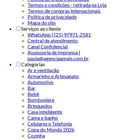
Termos e condições - retirada na Loja
Termos de compras internacionais
Politica de privacidade
Mapa do site
Serviços ao cliente
WhatsApp | (21) 97971-2181
Central de atendimento
Canal Confidencial
Assessoria de Imprensa |
paula@agenciaamais.com.br
Categorias
Ar e ventilação
Armarinho e Artesanato
Automotivo
Bar
Bebê
Bomboniere
Brinquedos
Casa Inteligente
Cama e banho
Celulares e Telefonia
Copa do Mundo 2026
Cozinha