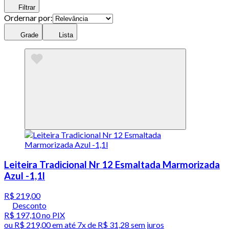
Filtrar
Ordernar por:
Grade
Lista
Leiteira Tradicional Nr 12 Esmaltada Marmorizada
Azul -1,1l
R$ 219,00
Desconto
R$ 197,10
no PIX
ou
R$ 219,00
em até
7x de R$ 31,28 sem juros