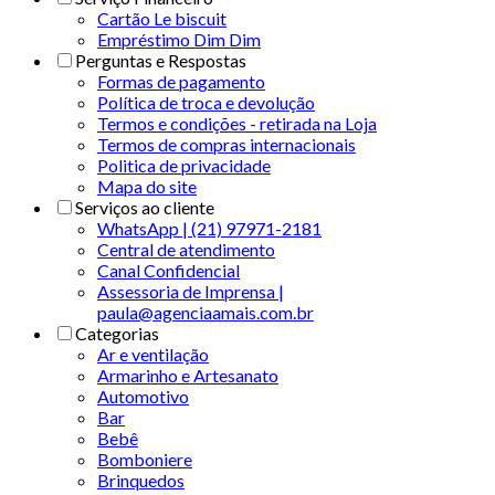
Cartão Le biscuit
Empréstimo Dim Dim
Perguntas e Respostas
Formas de pagamento
Política de troca e devolução
Termos e condições - retirada na Loja
Termos de compras internacionais
Politica de privacidade
Mapa do site
Serviços ao cliente
WhatsApp | (21) 97971-2181
Central de atendimento
Canal Confidencial
Assessoria de Imprensa |
paula@agenciaamais.com.br
Categorias
Ar e ventilação
Armarinho e Artesanato
Automotivo
Bar
Bebê
Bomboniere
Brinquedos