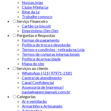
Nossas lojas
Clube Minha Le
Blog da Le
Trabalhe conosco
Serviço Financeiro
Cartão Le biscuit
Empréstimo Dim Dim
Perguntas e Respostas
Formas de pagamento
Política de troca e devolução
Termos e condições - retirada na Loja
Termos de compras internacionais
Politica de privacidade
Mapa do site
Serviços ao cliente
WhatsApp | (21) 97971-2181
Central de atendimento
Canal Confidencial
Assessoria de Imprensa |
paula@agenciaamais.com.br
Categorias
Ar e ventilação
Armarinho e Artesanato
Automotivo