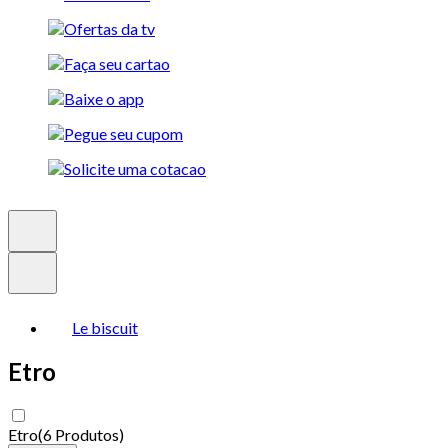
Le biscuit
Etro
Etro
(
6 Produtos
)