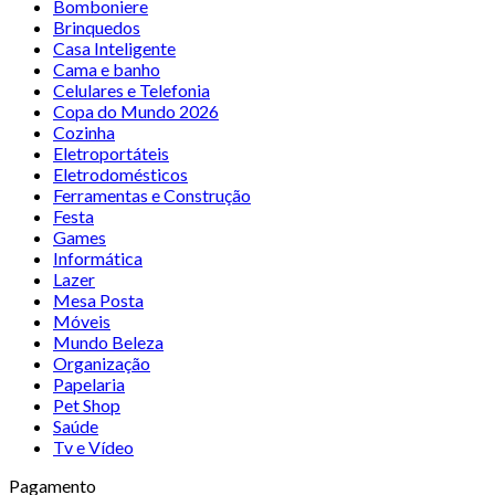
Bomboniere
Brinquedos
Casa Inteligente
Cama e banho
Celulares e Telefonia
Copa do Mundo 2026
Cozinha
Eletroportáteis
Eletrodomésticos
Ferramentas e Construção
Festa
Games
Informática
Lazer
Mesa Posta
Móveis
Mundo Beleza
Organização
Papelaria
Pet Shop
Saúde
Tv e Vídeo
Pagamento