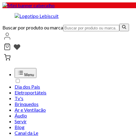
Buscar por produto ou marca
Menu
Dia dos Pais
Eletroportáteis
Tv's
Brinquedos
Ar e Ventilação
Áudio
Servir
Blog
Canal da Le