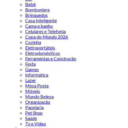
Bebê
Bomboniere
Brinquedos
Casa Inteligente
Cama e banho
Celulares e Telefonia
Copa do Mundo 2026
Cozinha
Eletroportáteis
Eletrodomésticos
Ferramentas e Construção
Festa
Games
Informática
Lazer
Mesa Posta
Móveis
Mundo Beleza
Organização
Papelaria
Pet Shop
Saúde
Tv e Vídeo