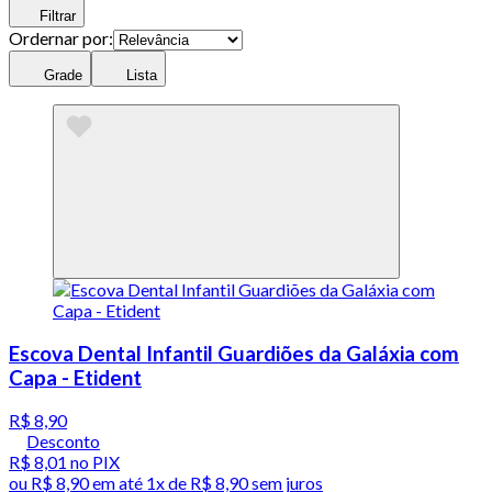
Filtrar
Ordernar por:
Grade
Lista
Escova Dental Infantil Guardiões da Galáxia com
Capa - Etident
R$ 8,90
Desconto
R$ 8,01
no PIX
ou
R$ 8,90
em até 1x de
R$ 8,90
sem juros