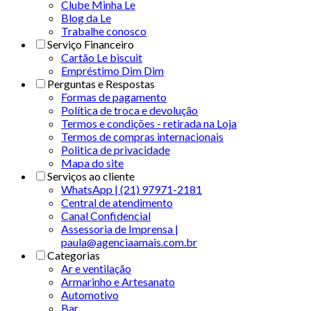
Clube Minha Le
Blog da Le
Trabalhe conosco
Serviço Financeiro
Cartão Le biscuit
Empréstimo Dim Dim
Perguntas e Respostas
Formas de pagamento
Política de troca e devolução
Termos e condições - retirada na Loja
Termos de compras internacionais
Politica de privacidade
Mapa do site
Serviços ao cliente
WhatsApp | (21) 97971-2181
Central de atendimento
Canal Confidencial
Assessoria de Imprensa |
paula@agenciaamais.com.br
Categorias
Ar e ventilação
Armarinho e Artesanato
Automotivo
Bar