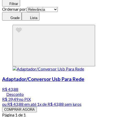
Filtrar
Ordernar por:
Grade
Lista
Adaptador/Conversor Usb Para Rede
R$ 43,88
Desconto
R$ 39,49
no PIX
ou
R$ 43,88
em até 1x de
R$ 43,88
sem juros
COMPRAR AGORA
Página 1 de 1