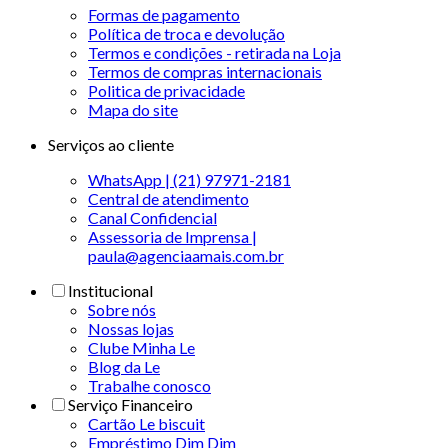
Formas de pagamento
Política de troca e devolução
Termos e condições - retirada na Loja
Termos de compras internacionais
Politica de privacidade
Mapa do site
Serviços ao cliente
WhatsApp | (21) 97971-2181
Central de atendimento
Canal Confidencial
Assessoria de Imprensa |
paula@agenciaamais.com.br
Institucional
Sobre nós
Nossas lojas
Clube Minha Le
Blog da Le
Trabalhe conosco
Serviço Financeiro
Cartão Le biscuit
Empréstimo Dim Dim