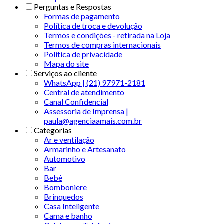
Perguntas e Respostas
Formas de pagamento
Política de troca e devolução
Termos e condições - retirada na Loja
Termos de compras internacionais
Politica de privacidade
Mapa do site
Serviços ao cliente
WhatsApp | (21) 97971-2181
Central de atendimento
Canal Confidencial
Assessoria de Imprensa |
paula@agenciaamais.com.br
Categorias
Ar e ventilação
Armarinho e Artesanato
Automotivo
Bar
Bebê
Bomboniere
Brinquedos
Casa Inteligente
Cama e banho