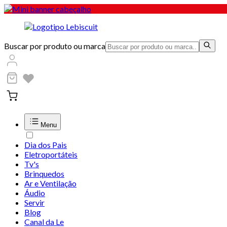
Buscar por produto ou marca
Menu
Dia dos Pais
Eletroportáteis
Tv's
Brinquedos
Ar e Ventilação
Áudio
Servir
Blog
Canal da Le