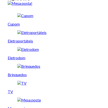
Cupom
Eletroportáteis
Eletrodom
Brinquedos
TV