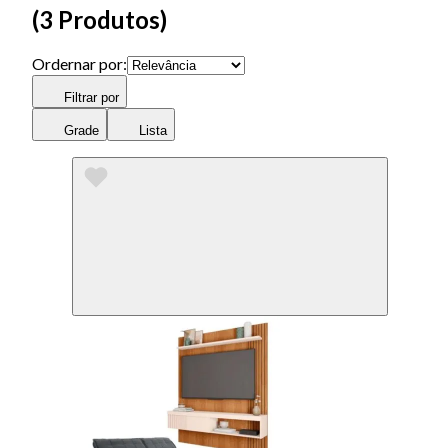
(
3 Produtos
)
Ordernar por:
Filtrar por
Grade
Lista