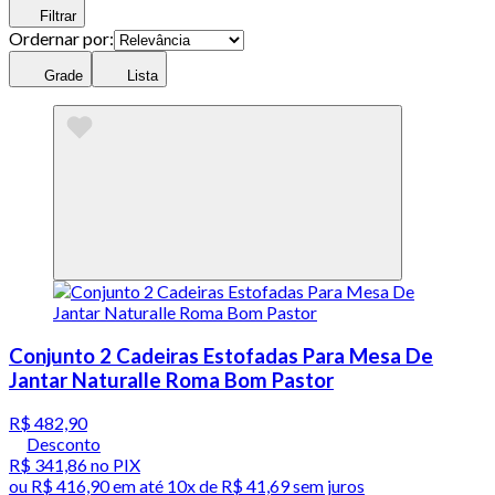
Filtrar
Ordernar por:
Grade
Lista
Conjunto 2 Cadeiras Estofadas Para Mesa De
Jantar Naturalle Roma Bom Pastor
R$ 482,90
Desconto
R$ 341,86
no PIX
ou
R$ 416,90
em até
10x de R$ 41,69 sem juros