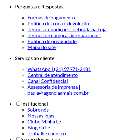
Perguntas e Respostas
Formas de pagamento
Política de troca e devolução
Termos e condições - retirada na Loja
Termos de compras internacionais
Politica de privacidade
Mapa do site
Serviços ao cliente
WhatsApp | (21) 97971-2181
Central de atendimento
Canal Confidencial
Assessoria de Imprensa |
paula@agenciaamais.com.br
Institucional
Sobre nós
Nossas lojas
Clube Minha Le
Blog da Le
Trabalhe conosco
Serviço Financeiro