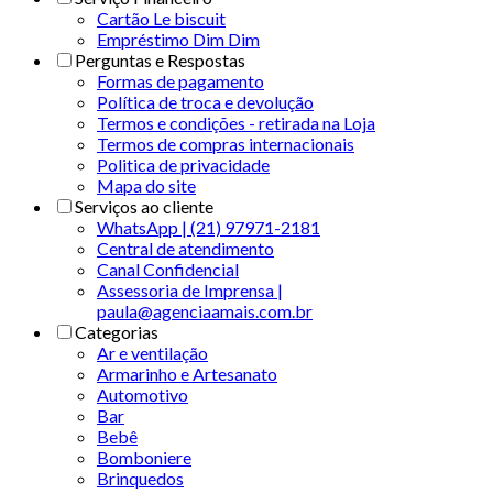
Cartão Le biscuit
Empréstimo Dim Dim
Perguntas e Respostas
Formas de pagamento
Política de troca e devolução
Termos e condições - retirada na Loja
Termos de compras internacionais
Politica de privacidade
Mapa do site
Serviços ao cliente
WhatsApp | (21) 97971-2181
Central de atendimento
Canal Confidencial
Assessoria de Imprensa |
paula@agenciaamais.com.br
Categorias
Ar e ventilação
Armarinho e Artesanato
Automotivo
Bar
Bebê
Bomboniere
Brinquedos