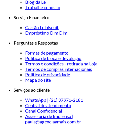
Blog da Le
Trabalhe conosco
Serviço Financeiro
Cartão Le biscuit
Empréstimo Dim Dim
Perguntas e Respostas
Formas de pagamento
Política de troca e devolução
Termos e condições - retirada na Loja
Termos de compras internacionais
Politica de privacidade
Mapa do site
Serviços ao cliente
WhatsApp | (21) 97971-2181
Central de atendimento
Canal Confidencial
Assessoria de Imprensa |
paula@agenciaamais.com.br