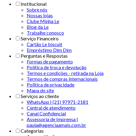
Institucional
Sobre nós
Nossas lojas
Clube Minha Le
Blog da Le
Trabalhe conosco
Serviço Financeiro
Cartão Le biscuit
Empréstimo Dim Dim
Perguntas e Respostas
Formas de pagamento
Política de troca e devolução
Termos e condições - retirada na Loja
Termos de compras internacionais
Politica de privacidade
Mapa do site
Serviços ao cliente
WhatsApp | (21) 97971-2181
Central de atendimento
Canal Confidencial
Assessoria de Imprensa |
paula@agenciaamais.com.br
Categorias