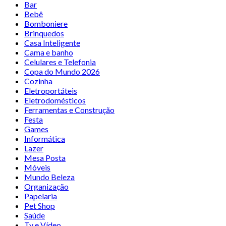
Bar
Bebê
Bomboniere
Brinquedos
Casa Inteligente
Cama e banho
Celulares e Telefonia
Copa do Mundo 2026
Cozinha
Eletroportáteis
Eletrodomésticos
Ferramentas e Construção
Festa
Games
Informática
Lazer
Mesa Posta
Móveis
Mundo Beleza
Organização
Papelaria
Pet Shop
Saúde
Tv e Vídeo