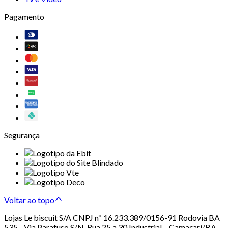
Pagamento
Segurança
Voltar ao topo
Lojas Le biscuit S/A CNPJ nº 16.233.389/0156-91 Rodovia BA
535 - Via Parafuso S/N, Rua 25 a 30 Industrial – Camaçari/BA –