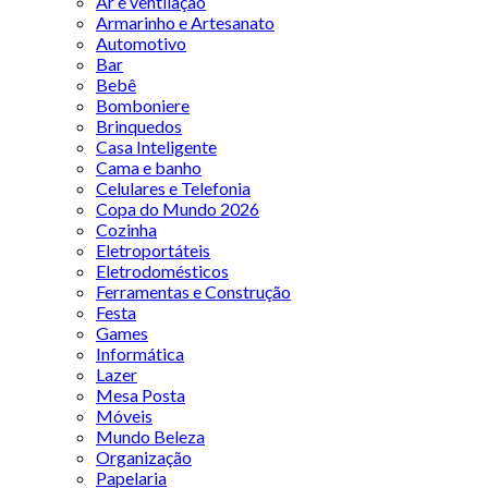
Ar e ventilação
Armarinho e Artesanato
Automotivo
Bar
Bebê
Bomboniere
Brinquedos
Casa Inteligente
Cama e banho
Celulares e Telefonia
Copa do Mundo 2026
Cozinha
Eletroportáteis
Eletrodomésticos
Ferramentas e Construção
Festa
Games
Informática
Lazer
Mesa Posta
Móveis
Mundo Beleza
Organização
Papelaria