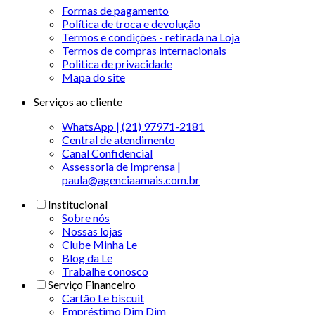
Formas de pagamento
Política de troca e devolução
Termos e condições - retirada na Loja
Termos de compras internacionais
Politica de privacidade
Mapa do site
Serviços ao cliente
WhatsApp | (21) 97971-2181
Central de atendimento
Canal Confidencial
Assessoria de Imprensa |
paula@agenciaamais.com.br
Institucional
Sobre nós
Nossas lojas
Clube Minha Le
Blog da Le
Trabalhe conosco
Serviço Financeiro
Cartão Le biscuit
Empréstimo Dim Dim