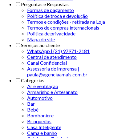
Perguntas e Respostas
Formas de pagamento
Política de troca e devolução
Termos e condições - retirada na Loja
Termos de compras internacionais
Politica de privacidade
Mapa do site
Serviços ao cliente
WhatsApp | (21) 97971-2181
Central de atendimento
Canal Confidencial
Assessoria de Imprensa |
paula@agenciaamais.com.br
Categorias
Ar e ventilação
Armarinho e Artesanato
Automotivo
Bar
Bebê
Bomboniere
Brinquedos
Casa Inteligente
Cama e banho