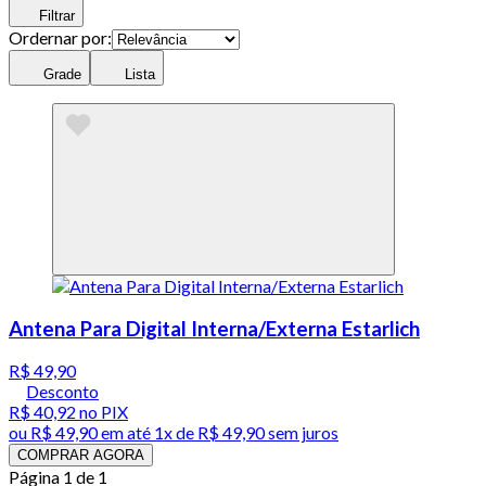
Filtrar
Ordernar por:
Grade
Lista
Antena Para Digital Interna/Externa Estarlich
R$ 49,90
Desconto
R$ 40,92
no PIX
ou
R$ 49,90
em até 1x de
R$ 49,90
sem juros
COMPRAR AGORA
Página 1 de 1