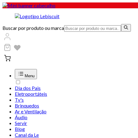
Buscar por produto ou marca
Menu
Dia dos Pais
Eletroportáteis
Tv's
Brinquedos
Ar e Ventilação
Áudio
Servir
Blog
Canal da Le