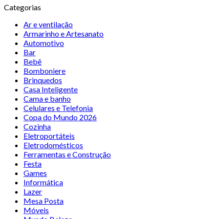
Categorias
Ar e ventilação
Armarinho e Artesanato
Automotivo
Bar
Bebê
Bomboniere
Brinquedos
Casa Inteligente
Cama e banho
Celulares e Telefonia
Copa do Mundo 2026
Cozinha
Eletroportáteis
Eletrodomésticos
Ferramentas e Construção
Festa
Games
Informática
Lazer
Mesa Posta
Móveis