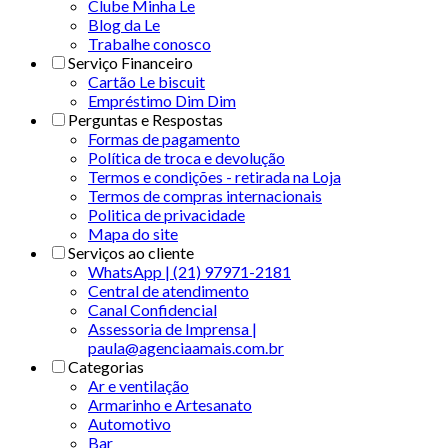
Clube Minha Le
Blog da Le
Trabalhe conosco
Serviço Financeiro
Cartão Le biscuit
Empréstimo Dim Dim
Perguntas e Respostas
Formas de pagamento
Política de troca e devolução
Termos e condições - retirada na Loja
Termos de compras internacionais
Politica de privacidade
Mapa do site
Serviços ao cliente
WhatsApp | (21) 97971-2181
Central de atendimento
Canal Confidencial
Assessoria de Imprensa |
paula@agenciaamais.com.br
Categorias
Ar e ventilação
Armarinho e Artesanato
Automotivo
Bar