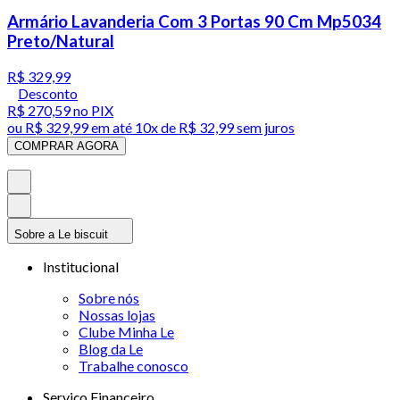
Armário Lavanderia Com 3 Portas 90 Cm Mp5034
Preto/Natural
R$ 329,99
Desconto
R$ 270,59
no PIX
ou
R$ 329,99
em até
10x de R$ 32,99 sem juros
COMPRAR AGORA
Sobre a Le biscuit
Institucional
Sobre nós
Nossas lojas
Clube Minha Le
Blog da Le
Trabalhe conosco
Serviço Financeiro