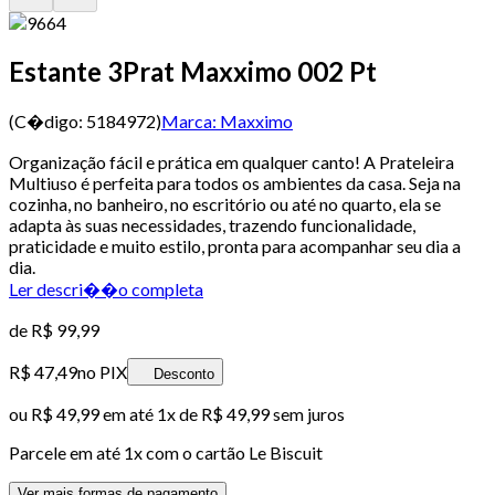
Estante 3Prat Maxximo 002 Pt
(C�digo:
5184972
)
Marca:
Maxximo
Organização fácil e prática em qualquer canto! A Prateleira
Multiuso é perfeita para todos os ambientes da casa. Seja na
cozinha, no banheiro, no escritório ou até no quarto, ela se
adapta às suas necessidades, trazendo funcionalidade,
praticidade e muito estilo, pronta para acompanhar seu dia a
dia.
Ler descri��o completa
de
R$ 99,99
R$ 47,49
no PIX
Desconto
ou
R$ 49,99
em até 1x de
R$ 49,99
sem juros
Parcele em até
1
x com o cartão
Le Biscuit
Ver mais formas de pagamento