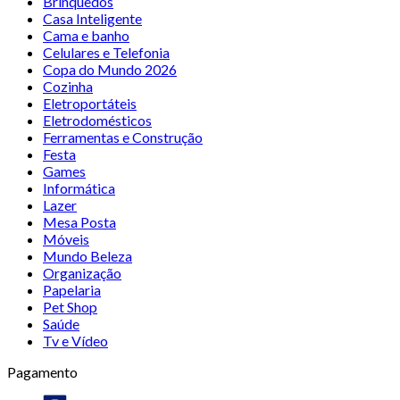
Brinquedos
Casa Inteligente
Cama e banho
Celulares e Telefonia
Copa do Mundo 2026
Cozinha
Eletroportáteis
Eletrodomésticos
Ferramentas e Construção
Festa
Games
Informática
Lazer
Mesa Posta
Móveis
Mundo Beleza
Organização
Papelaria
Pet Shop
Saúde
Tv e Vídeo
Pagamento