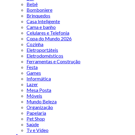
Bebê
Bomboniere
Brinquedos
Casa Inteligente
Cama e banho
Celulares e Telefonia
Copa do Mundo 2026
Cozinha
Eletroportáteis
Eletrodomésticos
Ferramentas e Construção
Festa
Games
Informática
Lazer
Mesa Posta
Móveis
Mundo Beleza
Organização
Papelaria
Pet Shop
Saúde
Tv e Vídeo