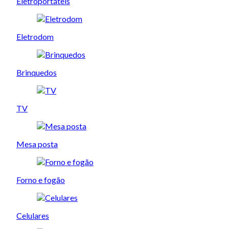
Eletroportáteis
Eletrodom
Brinquedos
TV
Mesa posta
Forno e fogão
Celulares