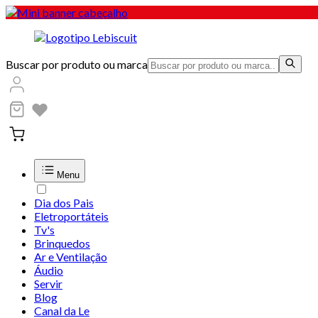
Buscar por produto ou marca
Menu
Dia dos Pais
Eletroportáteis
Tv's
Brinquedos
Ar e Ventilação
Áudio
Servir
Blog
Canal da Le