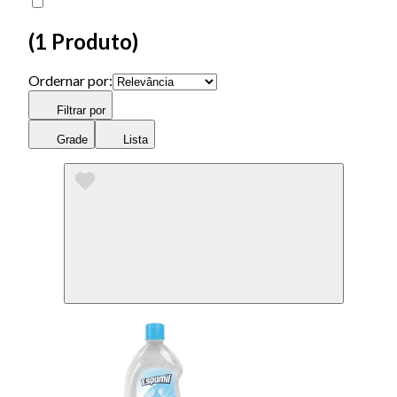
(
1 Produto
)
Ordernar por:
Filtrar por
Grade
Lista