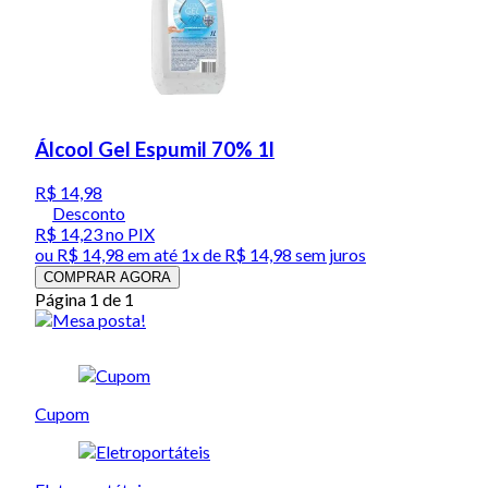
Álcool Gel Espumil 70% 1l
R$ 14,98
Desconto
R$ 14,23
no PIX
ou
R$ 14,98
em até 1x de
R$ 14,98
sem juros
COMPRAR AGORA
Página 1 de 1
Cupom