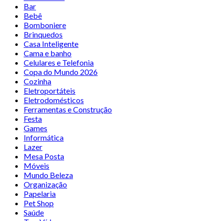
Bar
Bebê
Bomboniere
Brinquedos
Casa Inteligente
Cama e banho
Celulares e Telefonia
Copa do Mundo 2026
Cozinha
Eletroportáteis
Eletrodomésticos
Ferramentas e Construção
Festa
Games
Informática
Lazer
Mesa Posta
Móveis
Mundo Beleza
Organização
Papelaria
Pet Shop
Saúde