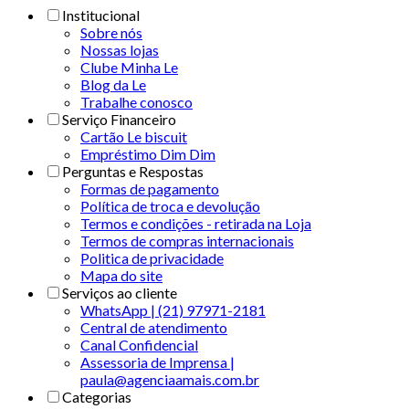
Institucional
Sobre nós
Nossas lojas
Clube Minha Le
Blog da Le
Trabalhe conosco
Serviço Financeiro
Cartão Le biscuit
Empréstimo Dim Dim
Perguntas e Respostas
Formas de pagamento
Política de troca e devolução
Termos e condições - retirada na Loja
Termos de compras internacionais
Politica de privacidade
Mapa do site
Serviços ao cliente
WhatsApp | (21) 97971-2181
Central de atendimento
Canal Confidencial
Assessoria de Imprensa |
paula@agenciaamais.com.br
Categorias