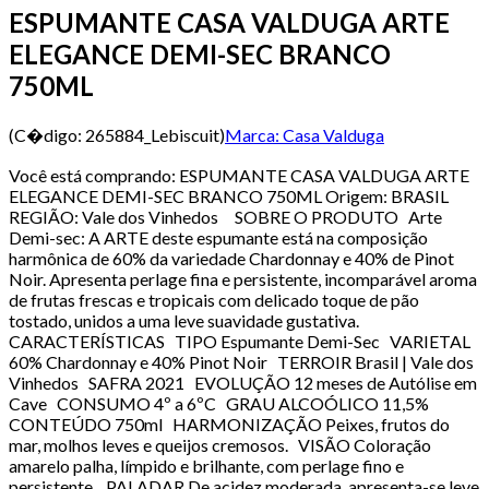
ESPUMANTE CASA VALDUGA ARTE
ELEGANCE DEMI-SEC BRANCO
750ML
(C�digo:
265884_Lebiscuit
)
Marca:
Casa Valduga
Você está comprando: ESPUMANTE CASA VALDUGA ARTE
ELEGANCE DEMI-SEC BRANCO 750ML Origem: BRASIL
REGIÃO: Vale dos Vinhedos SOBRE O PRODUTO Arte
Demi-sec: A ARTE deste espumante está na composição
harmônica de 60% da variedade Chardonnay e 40% de Pinot
Noir. Apresenta perlage fina e persistente, incomparável aroma
de frutas frescas e tropicais com delicado toque de pão
tostado, unidos a uma leve suavidade gustativa.
CARACTERÍSTICAS TIPO Espumante Demi-Sec VARIETAL
60% Chardonnay e 40% Pinot Noir TERROIR Brasil | Vale dos
Vinhedos SAFRA 2021 EVOLUÇÃO 12 meses de Autólise em
Cave CONSUMO 4º a 6ºC GRAU ALCOÓLICO 11,5%
CONTEÚDO 750ml HARMONIZAÇÃO Peixes, frutos do
mar, molhos leves e queijos cremosos. VISÃO Coloração
amarelo palha, límpido e brilhante, com perlage fino e
persistente. PALADAR De acidez moderada, apresenta-se leve