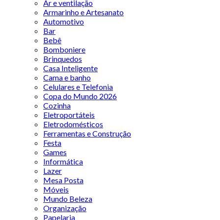
Ar e ventilação
Armarinho e Artesanato
Automotivo
Bar
Bebê
Bomboniere
Brinquedos
Casa Inteligente
Cama e banho
Celulares e Telefonia
Copa do Mundo 2026
Cozinha
Eletroportáteis
Eletrodomésticos
Ferramentas e Construção
Festa
Games
Informática
Lazer
Mesa Posta
Móveis
Mundo Beleza
Organização
Papelaria