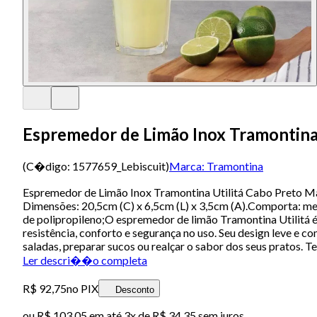
Espremedor de Limão Inox Tramontina
(C�digo:
1577659_Lebiscuit
)
Marca:
Tramontina
Espremedor de Limão Inox Tramontina Utilitá Cabo Preto Ma
Dimensões: 20,5cm (C) x 6,5cm (L) x 3,5cm (A).Comporta: meio
de polipropileno;O espremedor de limão Tramontina Utilitá é 
resistência, conforto e segurança no uso. Seu design leve e 
saladas, preparar sucos ou realçar o sabor dos seus pratos. T
Ler descri��o completa
R$ 92,75
no PIX
Desconto
ou
R$ 103,05
em até
3x de R$ 34,35 sem juros