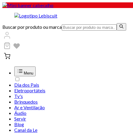
Buscar por produto ou marca
Menu
Dia dos Pais
Eletroportáteis
Tv's
Brinquedos
Ar e Ventilação
Áudio
Servir
Blog
Canal da Le