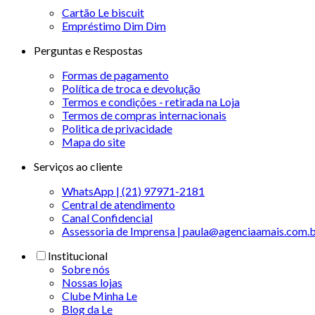
Cartão Le biscuit
Empréstimo Dim Dim
Perguntas e Respostas
Formas de pagamento
Política de troca e devolução
Termos e condições - retirada na Loja
Termos de compras internacionais
Politica de privacidade
Mapa do site
Serviços ao cliente
WhatsApp | (21) 97971-2181
Central de atendimento
Canal Confidencial
Assessoria de Imprensa | paula@agenciaamais.com.
Institucional
Sobre nós
Nossas lojas
Clube Minha Le
Blog da Le