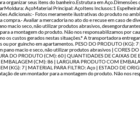
para organizar seus itens do banheiro.Estrutura em Aço.Dimensões
arMoldura: AçoMaterial Principal: AçoItens Inclusos:1 Espelhe
ções Adicionais:- Fotos meramente ilustrativas do produto no am
a compra.- Avaliar a mercadoria no ato do e recuse em caso de div
no macio seco, não utilizar produtos abrasivos, desengordurantes
r para a montagem do produto. Não nos responsabilizamos por ca
 os custos gerados nestas situações.* A transportadora entregará
evadores ou por guincho em apartamentos. PESO DO PRODUTO 
no macio e seco, não utilizar produtos abrasivos | CORES
GURA DO PRODUTO (CM): 60 | QUANTIDADES DE CAIXAS DE E
M EMBALAGEM (CM): 86 | LARGURA PRODUTO COM EMBAL
KG): 7 | MATERIAL PARA FILTRO: Aço | ESTADO DE ORIGE
 de um montador para a montagem do produto. Não nos respo