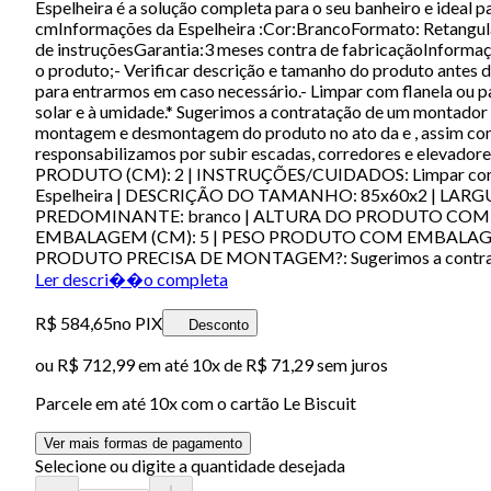
Espelheira é a solução completa para o seu banheiro e ideal 
cmInformações da Espelheira :Cor:BrancoFormato: Retangul
de instruçõesGarantia:3 meses contra de fabricaçãoInforma
o produto;- Verificar descrição e tamanho do produto antes d
para entrarmos em caso necessário.- Limpar com flanela ou pa
solar e à umidade.* Sugerimos a contratação de um montado
montagem e desmontagem do produto no ato da e , assim como
responsabilizamos por subir escadas, corredores e el
PRODUTO (CM): 2 | INSTRUÇÕES/CUIDADOS: Limpar com pa
Espelheira | DESCRIÇÃO DO TAMANHO: 85x60x2 | LAR
PREDOMINANTE: branco | ALTURA DO PRODUTO CO
EMBALAGEM (CM): 5 | PESO PRODUTO COM EMBALAGEM (
PRODUTO PRECISA DE MONTAGEM?: Sugerimos a contratação
Ler descri��o completa
R$ 584,65
no PIX
Desconto
ou
R$ 712,99
em até
10x de R$ 71,29 sem juros
Parcele em até
10
x com o cartão
Le Biscuit
Ver mais formas de pagamento
Selecione ou digite a quantidade desejada