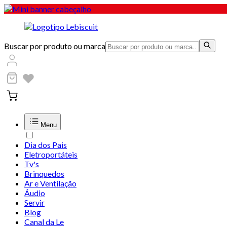
Buscar por produto ou marca
Menu
Dia dos Pais
Eletroportáteis
Tv's
Brinquedos
Ar e Ventilação
Áudio
Servir
Blog
Canal da Le