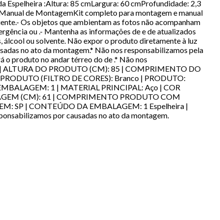
 da Espelheira :Altura: 85 cmLargura: 60 cmProfundidade: 2,3
iraManual de MontagemKit completo para montagem e manual
biente.- Os objetos que ambientam as fotos não acompanham
ergência ou .- Mantenha as informações de e de atualizados
, álcool ou solvente. Não expor o produto diretamente à luz
usadas no ato da montagem.* Não nos responsabilizamos pela
 o produto no andar térreo do de .* Não nos
(KG): 7 | ALTURA DO PRODUTO (CM): 85 | COMPRIMENTO DO
 DO PRODUTO (FILTRO DE CORES): Branco | PRODUTO:
MBALAGEM: 1 | MATERIAL PRINCIPAL: Aço | COR
AGEM (CM): 61 | COMPRIMENTO PRODUTO COM
M: SP | CONTEÚDO DA EMBALAGEM: 1 Espelheira |
nsabilizamos por causadas no ato da montagem.