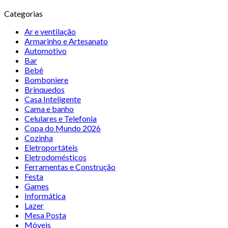
Categorias
Ar e ventilação
Armarinho e Artesanato
Automotivo
Bar
Bebê
Bomboniere
Brinquedos
Casa Inteligente
Cama e banho
Celulares e Telefonia
Copa do Mundo 2026
Cozinha
Eletroportáteis
Eletrodomésticos
Ferramentas e Construção
Festa
Games
Informática
Lazer
Mesa Posta
Móveis