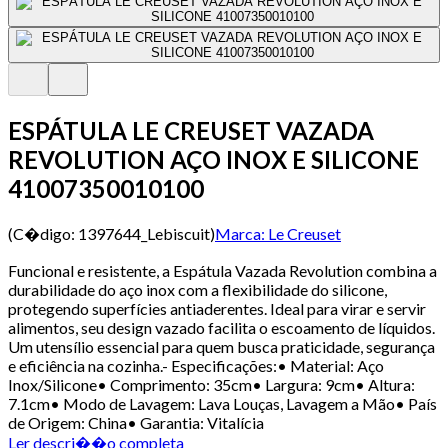
ESPÁTULA LE CREUSET VAZADA
REVOLUTION AÇO INOX E SILICONE
41007350010100
(C�digo:
1397644_Lebiscuit
)
Marca:
Le Creuset
Funcional e resistente, a Espátula Vazada Revolution combina a
durabilidade do aço inox com a flexibilidade do silicone,
protegendo superfícies antiaderentes. Ideal para virar e servir
alimentos, seu design vazado facilita o escoamento de líquidos.
Um utensílio essencial para quem busca praticidade, segurança
e eficiência na cozinha.- Especificações:• Material: Aço
Inox/Silicone• Comprimento: 35cm• Largura: 9cm• Altura:
7.1cm• Modo de Lavagem: Lava Louças, Lavagem a Mão• País
de Origem: China• Garantia: Vitalícia
Ler descri��o completa