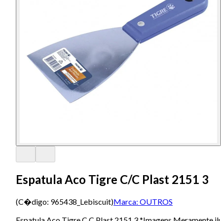
Espatula Aco Tigre C/C Plast 2151 3
(C�digo:
965438_Lebiscuit
)
Marca:
OUTROS
Espatula Aco Tigre C C Plast 2151 3 *Imagens Meramente ilu