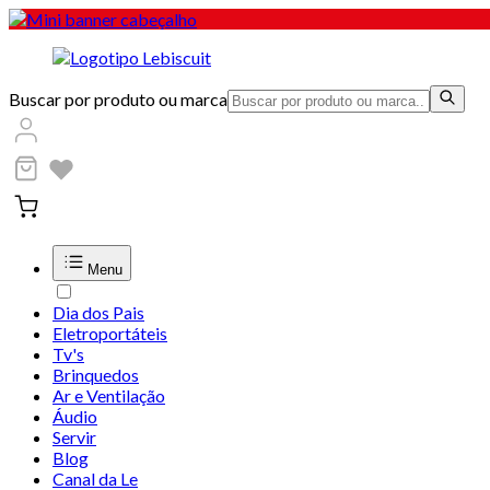
Buscar por produto ou marca
Menu
Dia dos Pais
Eletroportáteis
Tv's
Brinquedos
Ar e Ventilação
Áudio
Servir
Blog
Canal da Le