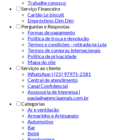
Trabalhe conosco
Serviço Financeiro
Cartão Le biscuit
Empréstimo Dim Dim
Perguntas e Respostas
Formas de pagamento
Política de troca e devolução
Termos e condições - retirada na Loja
Termos de compras internacionais
Politica de privacidade
Mapa do site
Serviços ao cliente
WhatsApp | (21) 97971-2181
Central de atendimento
Canal Confidencial
Assessoria de Imprensa |
paula@agenciaamais.com.br
Categorias
Ar e ventilação
Armarinho e Artesanato
Automotivo
Bar
Bebê
Bomboniere