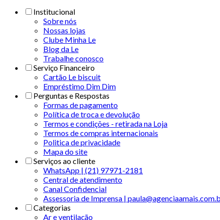
Institucional
Sobre nós
Nossas lojas
Clube Minha Le
Blog da Le
Trabalhe conosco
Serviço Financeiro
Cartão Le biscuit
Empréstimo Dim Dim
Perguntas e Respostas
Formas de pagamento
Política de troca e devolução
Termos e condições - retirada na Loja
Termos de compras internacionais
Politica de privacidade
Mapa do site
Serviços ao cliente
WhatsApp | (21) 97971-2181
Central de atendimento
Canal Confidencial
Assessoria de Imprensa | paula@agenciaamais.com.
Categorias
Ar e ventilação