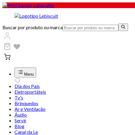
Buscar por produto ou marca
Menu
Dia dos Pais
Eletroportáteis
Tv's
Brinquedos
Ar e Ventilação
Áudio
Servir
Blog
Canal da Le