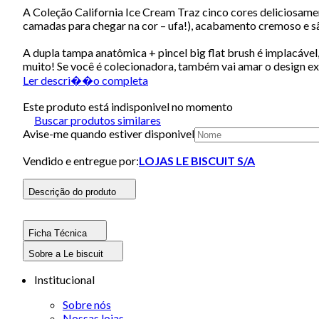
A Coleção California Ice Cream Traz cinco cores deliciosament
camadas para chegar na cor – ufa!), acabamento cremoso e s
A dupla tampa anatômica + pincel big flat brush é implacável,
muito! Se você é colecionadora, também vai amar o design exc
Ler descri��o completa
Este produto está indisponivel no momento
Buscar produtos similares
Avise-me quando estiver disponivel
Vendido e entregue por:
LOJAS LE BISCUIT S/A
Descrição do produto
Ficha Técnica
Sobre a Le biscuit
Institucional
Sobre nós
Nossas lojas