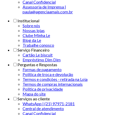
Canal Confidencial
Assessoria de Imprensa |
paula@agenciaamais.com.br
Institucional
Sobre nós
Nossas lojas
Clube Minha Le
Blog da Le
Trabalhe conosco
Serviço Financeiro
Cartão Le biscuit
Empréstimo Dim Dim
Perguntas e Respostas
Formas de pagamento
Política de troca e devolução
Termos e condições - retirada na Loja
Termos de compras internacionais
Politica de privacidade
Mapa do site
Serviços ao cliente
WhatsApp | (21) 97971-2181
Central de atendimento
Canal Confidencial