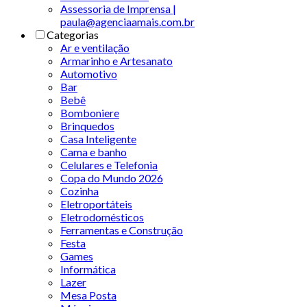
Assessoria de Imprensa |
paula@agenciaamais.com.br
Categorias
Ar e ventilação
Armarinho e Artesanato
Automotivo
Bar
Bebê
Bomboniere
Brinquedos
Casa Inteligente
Cama e banho
Celulares e Telefonia
Copa do Mundo 2026
Cozinha
Eletroportáteis
Eletrodomésticos
Ferramentas e Construção
Festa
Games
Informática
Lazer
Mesa Posta