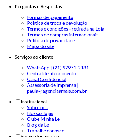
Perguntas e Respostas
Formas de pagamento
Política de troca e devolução
Termos e condições - retirada na Loja
Termos de compras internacionais
Politica de privacidade
Mapa do site
Serviços ao cliente
WhatsApp | (21) 97971-2181
Central de atendimento
Canal Confidencial
Assessoria de Imprensa |
paula@agenciaamais.com.br
Institucional
Sobre nós
Nossas lojas
Clube Minha Le
Blog da Le
Trabalhe conosco
Serviço Financeiro