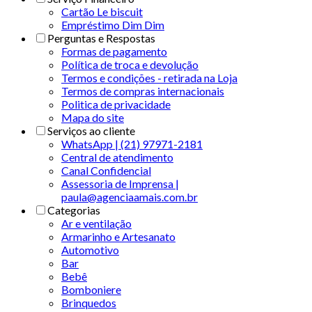
Cartão Le biscuit
Empréstimo Dim Dim
Perguntas e Respostas
Formas de pagamento
Política de troca e devolução
Termos e condições - retirada na Loja
Termos de compras internacionais
Politica de privacidade
Mapa do site
Serviços ao cliente
WhatsApp | (21) 97971-2181
Central de atendimento
Canal Confidencial
Assessoria de Imprensa |
paula@agenciaamais.com.br
Categorias
Ar e ventilação
Armarinho e Artesanato
Automotivo
Bar
Bebê
Bomboniere
Brinquedos