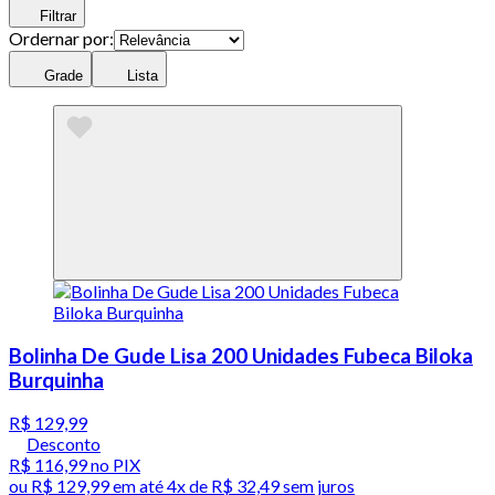
Filtrar
Ordernar por:
Grade
Lista
Bolinha De Gude Lisa 200 Unidades Fubeca Biloka
Burquinha
R$ 129,99
Desconto
R$ 116,99
no PIX
ou
R$ 129,99
em até
4x de R$ 32,49 sem juros