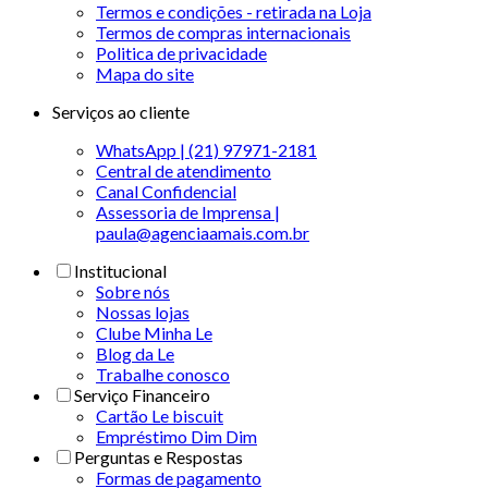
Termos e condições - retirada na Loja
Termos de compras internacionais
Politica de privacidade
Mapa do site
Serviços ao cliente
WhatsApp | (21) 97971-2181
Central de atendimento
Canal Confidencial
Assessoria de Imprensa |
paula@agenciaamais.com.br
Institucional
Sobre nós
Nossas lojas
Clube Minha Le
Blog da Le
Trabalhe conosco
Serviço Financeiro
Cartão Le biscuit
Empréstimo Dim Dim
Perguntas e Respostas
Formas de pagamento