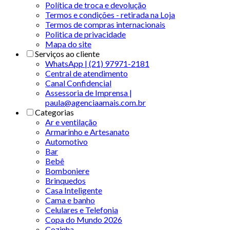
Política de troca e devolução
Termos e condições - retirada na Loja
Termos de compras internacionais
Politica de privacidade
Mapa do site
Serviços ao cliente
WhatsApp | (21) 97971-2181
Central de atendimento
Canal Confidencial
Assessoria de Imprensa |
paula@agenciaamais.com.br
Categorias
Ar e ventilação
Armarinho e Artesanato
Automotivo
Bar
Bebê
Bomboniere
Brinquedos
Casa Inteligente
Cama e banho
Celulares e Telefonia
Copa do Mundo 2026
Cozinha